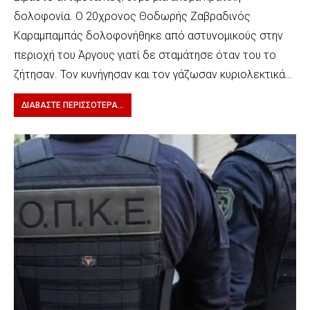
δολοφονία. Ο 20χρονος Θοδωρής Ζαβραδινός
Καραμπαμπάς δολοφονήθηκε από αστυνομικούς στην
περιοχή του Άργους γιατί δε σταμάτησε όταν του το
ζήτησαν. Τον κυνήγησαν και τον γάζωσαν κυριολεκτικά…
ΔΙΑΒΆΣΤΕ ΠΕΡΙΣΣΌΤΕΡΑ...