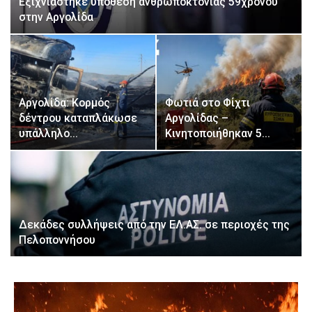
Εξιχνιάστηκε υπόθεση ανθρωποκτονίας 59χρονου
στην Αργολίδα
Αργολίδα: Κορμός
Φωτιά στο Φίχτι
δέντρου καταπλάκωσε
Αργολίδας –
υπάλληλο…
Κινητοποιήθηκαν 5…
Δεκάδες συλλήψεις από την ΕΛ.ΑΣ. σε περιοχές της
Πελοποννήσου