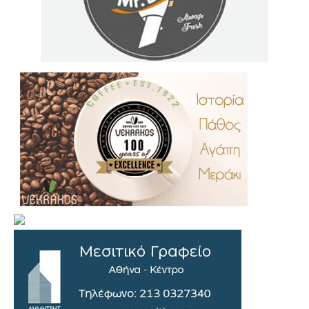
.
..
…