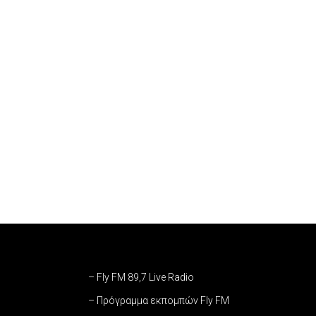
– Fly FM 89,7 Live Radio
– Πρόγραμμα εκπομπών Fly FM