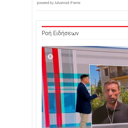
powered by Advanced iFrame
Ροή Ειδήσεων