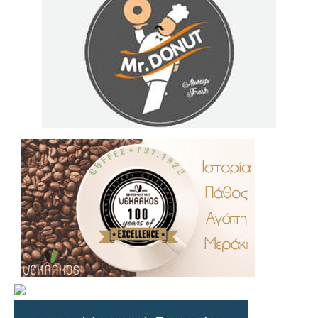
.
..
…