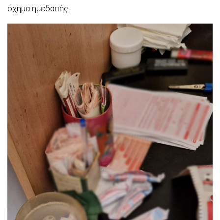
όχημα ημεδαπής.