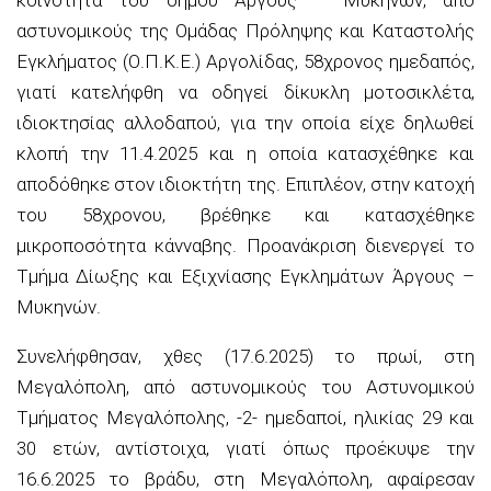
αστυνομικούς της Ομάδας Πρόληψης και Καταστολής
Εγκλήματος (Ο.Π.Κ.Ε.) Αργολίδας, 58χρονος ημεδαπός,
γιατί κατελήφθη να οδηγεί δίκυκλη μοτοσικλέτα,
ιδιοκτησίας αλλοδαπού, για την οποία είχε δηλωθεί
κλοπή την 11.4.2025 και η οποία κατασχέθηκε και
αποδόθηκε στον ιδιοκτήτη της. Επιπλέον, στην κατοχή
του 58χρονου, βρέθηκε και κατασχέθηκε
μικροποσότητα κάνναβης. Προανάκριση διενεργεί το
Τμήμα Δίωξης και Εξιχνίασης Εγκλημάτων Άργους –
Μυκηνών.
Συνελήφθησαν, χθες (17.6.2025) το πρωί, στη
Μεγαλόπολη, από αστυνομικούς του Αστυνομικού
Τμήματος Μεγαλόπολης, -2- ημεδαποί, ηλικίας 29 και
30 ετών, αντίστοιχα, γιατί όπως προέκυψε την
16.6.2025 το βράδυ, στη Μεγαλόπολη, αφαίρεσαν