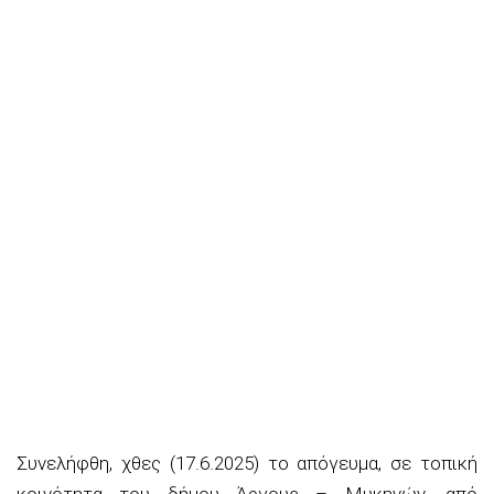
Συνελήφθη, χθες (17.6.2025) το απόγευμα, σε τοπική
κοινότητα του δήμου Άργους – Μυκηνών, από