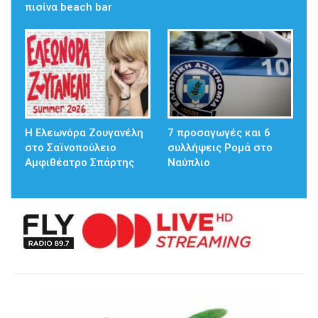
πισίνα beach bar
Η Ελεωνόρα Ζουγανέλη
7 προσαγωγές και 6
στο Σαϊνοπούλειο
συλλήψεις Ρομά στο
Αμφιθέατρο Σπάρτης
Ναύπλιο