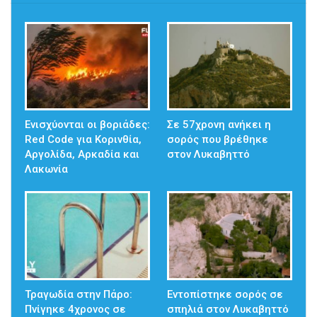
Ενισχύονται οι βοριάδες:
Σε 57χρονη ανήκει η
Red Code για Κορινθία,
σορός που βρέθηκε
Αργολίδα, Αρκαδία και
στον Λυκαβηττό
Λακωνία
Τραγωδία στην Πάρο:
Εντοπίστηκε σορός σε
Πνίγηκε 4χρονος σε
σπηλιά στον Λυκαβηττό