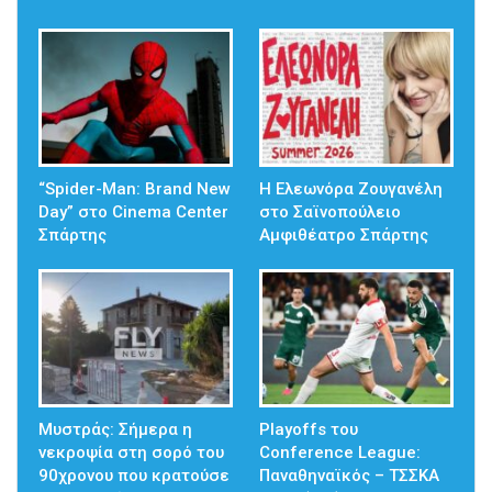
“Spider-Man: Brand New
Η Ελεωνόρα Ζουγανέλη
Day” στο Cinema Center
στο Σαϊνοπούλειο
Σπάρτης
Αμφιθέατρο Σπάρτης
Mυστράς: Σήμερα η
Playoffs του
νεκροψία στη σορό του
Conference League:
90χρονου που κρατούσε
Παναθηναϊκός – ΤΣΣΚΑ