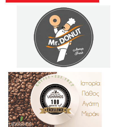
.
..
…