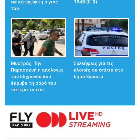
σε καταψύκτη ο γιος
1948 (0-0)
του
Μυστράς: Την
Συλλήψεις για τις
Παρασκευή η απολογία
κλοπές σε σπίτια στο
του 55χρονου που
δήμο Ευρώτα
έκρυβε τη σορό του
πατέρα του σε…