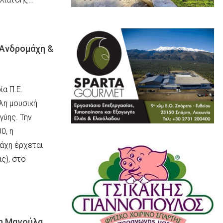
 Ανδρομάχη &
ία Π.Ε.
λη μουσική
γύης. Την
0, η
άχη έρχεται
ς), στο
η Μαγούλα