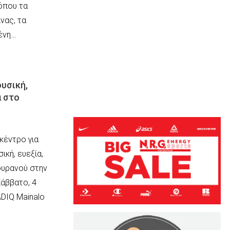
 όπου τα
νας, τα
μένη…
ουσική,
α στο
κέντρο για
ική, ευεξία,
ουρανού στην
άββατο, 4
DIQ Mainalo