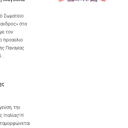
κό Σωματείο
κανδρος» στα
 με τον
ο προαύλιο
ης Παναγίας
5…
ης
εύση, την
ς Ιταλίας! Η
εταμορφώνεται