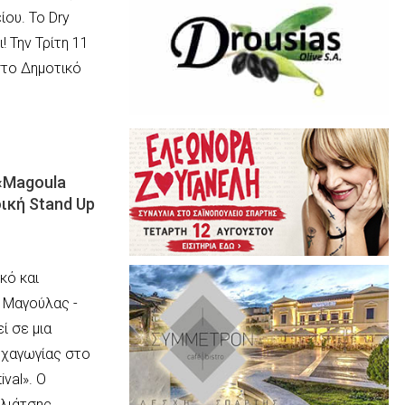
ου. Το Dry
! Την Τρίτη 11
στο Δημοτικό
«Magoula
δική Stand Up
κό και
 Μαγούλας -
ί σε μια
υχαγωγίας στο
ival». Ο
λιάτσης…