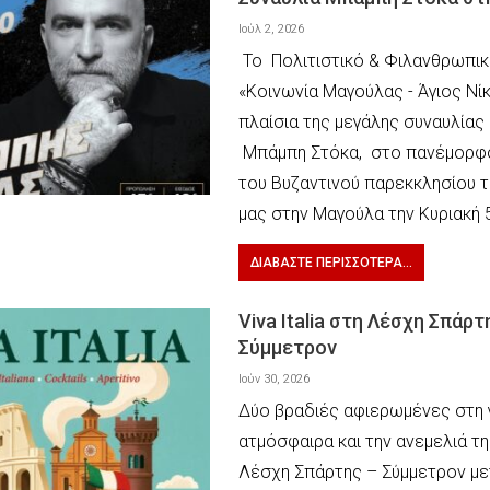
Ιούλ 2, 2026
Το Πολιτιστικό & Φιλανθρωπι
«Κοινωνία Μαγούλας - Άγιος Νί
πλαίσια της μεγάλης συναυλίας
Μπάμπη Στόκα, στο πανέμορφ
του Βυζαντινού παρεκκλησίου τ
μας στην Μαγούλα την Κυριακή 
ΔΙΑΒΆΣΤΕ ΠΕΡΙΣΣΌΤΕΡΑ...
Viva Italia στη Λέσχη Σπάρτ
Σύμμετρον
Ιούν 30, 2026
Δύο βραδιές αφιερωμένες στη γ
ατμόσφαιρα και την ανεμελιά τη
Λέσχη Σπάρτης – Σύμμετρον μ