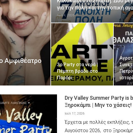
Καλοκαίρι στη Σπάρτη: Δύο με
για την πόλη και την τοπική αγ
Αυγ 4, 2026
Αγροτ
ιο Αμφιθέατρο
3ο Party στα νερά |
Συνετ
Πέμπτη βράδυ στο
Πετρί
Παρόρι
ιστορ
Dry Valley Summer Party is 
Ξηροκάμπι | Μην το χάσεις!
Ιούλ 17, 2026
Έρχεται με πολλές εκπλήξεις, τ
Αυγούστου 2026, στο Ξηροκάμπ