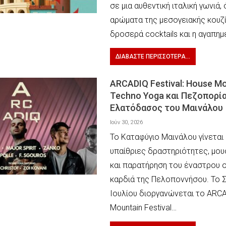
σε μια αυθεντική ιταλική γωνιά,
αρώματα της μεσογειακής κουζί
δροσερά cocktails και η αγαπη
ΔΙΑΒΆΣΤΕ ΠΕΡΙΣΣΌΤΕΡΑ...
ARCADIQ Festival: House Μ
Techno Yoga και Πεζοπορί
Ελατόδασος του Μαινάλου
Ιούν 30, 2026
Το Καταφύγιο Μαινάλου γίνεται 
υπαίθριες δραστηριότητες, μουσ
και παρατήρηση του έναστρου 
καρδιά της Πελοποννήσου. Το Σ
Ιουλίου διοργανώνεται το ARCA
Mountain Festival…