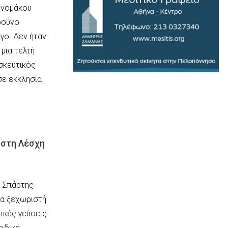
ονομάκου
ρούνο
γο. Δεν ήταν
μια τελτή
σκευτικός
 σε εκκλησία
 στη Λέσχη
η Σπάρτης
ια ξεχωριστή
ικές γεύσεις
ειδικά