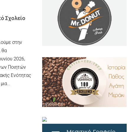
κό Σχολείο
λούμε στην
α θα
.
..
ουνίου 2026,
ώνων Ποιητών
ιακής Ενότητας
 μια…
…