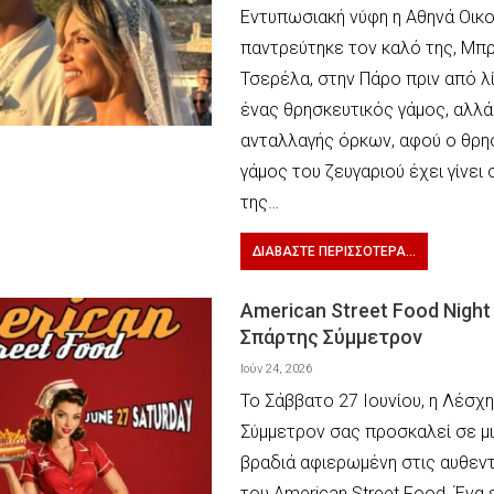
Εντυπωσιακή νύφη η Αθηνά Οικ
παντρεύτηκε τον καλό της, Μπ
Τσερέλα, στην Πάρο πριν από λί
ένας θρησκευτικός γάμος, αλλά 
ανταλλαγής όρκων, αφού ο θρη
γάμος του ζευγαριού έχει γίνει
της…
ΔΙΑΒΆΣΤΕ ΠΕΡΙΣΣΌΤΕΡΑ...
American Street Food Night
Σπάρτης Σύμμετρον
Ιούν 24, 2026
Το Σάββατο 27 Ιουνίου, η Λέσχ
Σύμμετρον σας προσκαλεί σε μ
βραδιά αφιερωμένη στις αυθεντ
του American Street Food. Ένα 