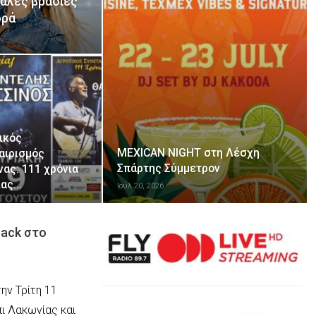
γάλες βραδιές
ορά
ικός
MEXICAN NIGHT στη Λέσχη
αιρισμός
Σπάρτης Σύμμετρον
νας: 111 χρόνια
ίας…
Ιούλ 20, 2026
back στο
ην Τρίτη 11
ι Λακωνίας και