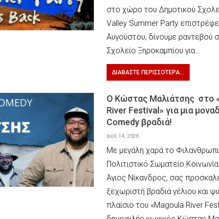
στο χώρο του Δημοτικού Σχολεί
Valley Summer Party επιστρέφει
Αυγούστου, δίνουμε ραντεβού 
Σχολείο Ξηροκαμπίου για…
ΔΙΑΒΆΣΤΕ ΠΕΡΙΣΣΌΤΕΡΑ...
Ο Κώστας Μαλιάτσης στο 
River Festival» για μια μονα
Comedy βραδιά!
Ιούλ 14, 2026
Με μεγάλη χαρά το Φιλανθρωπι
Πολιτιστικό Σωματείο Κοινωνία
Άγιος Νίκανδρος, σας προσκαλε
ξεχωριστή βραδιά γέλιου και ψ
πλαίσιο του «Magoula River Fest
δημοφιλής κωμικός Κώστας Μα