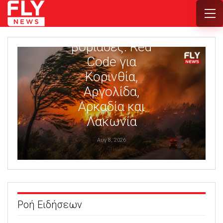
Ενισχύονται οι
βοριάδες: Red
Code για
Κορινθία,
Αργολίδα,
Αρκαδία και
Λακωνία
Αυγ 8, 2026
Ροή Ειδήσεων