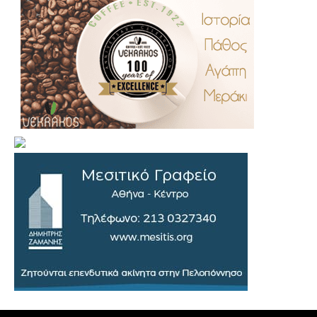
.
..
…