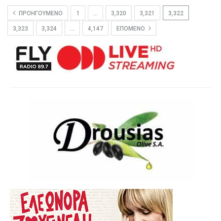
ΠΡΟΗΓΟΎΜΕΝΟ
1
…
3,320
3,321
3,322
3,323
3,324
…
4,147
ΕΠΌΜΕΝΟ