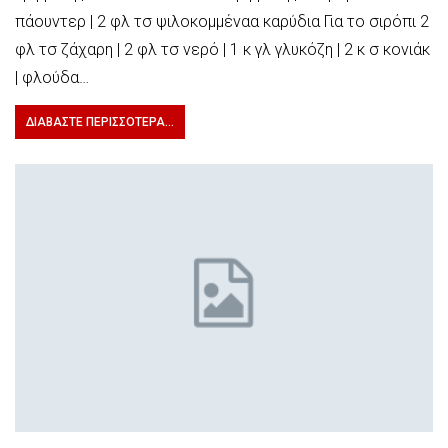
πάουντερ | 2 φλ τσ ψιλοκομμέναα καρύδια Για το σιρόπι 2
φλ τσ ζάχαρη | 2 φλ τσ νερό | 1 κ γλ γλυκόζη | 2 κ σ κονιάκ
| φλούδα…
ΔΙΑΒΆΣΤΕ ΠΕΡΙΣΣΌΤΕΡΑ...