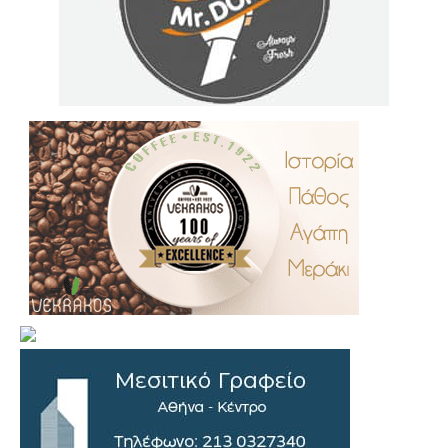
.
..
…