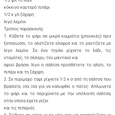
1/2 φλ τσ λάδι
κόκκινο καυτερό πιπέρι
1/2 κ γλ ζάχαρη
λίγο λεμόνι
Τρόπος παρασκευής
1. Κόβετε το ψάρι σε μικρά κομμάτια (μπουκιές) πριν
ξεπαγώσει, το αλατίζετε ελαφρά και το ραντίζετε με
λίγο λεμόνι. Σε ένα τηγάνι ρίχνετε το λάδι, τις
ντομάτες, το σέλερυ, τον μαϊντανό και
αφού βράσει λίγο η σάλτσα προσθέτετε το αλάτι, το
πιπέρι και τη ζάχαρη.
2. Σε πυρίμαχο ταψί ρίχνετε 1-2 κ σ από τη σάλτσα που
βράσατε, ίσα ίσα για να καλυφθεί ο πάτος. Απλώνετε
το ψάρι και το περιχύνετε με την υπόλοιπη σάλτσα,
στην οποία έχετε ρίξει
και τις πιπεριές.