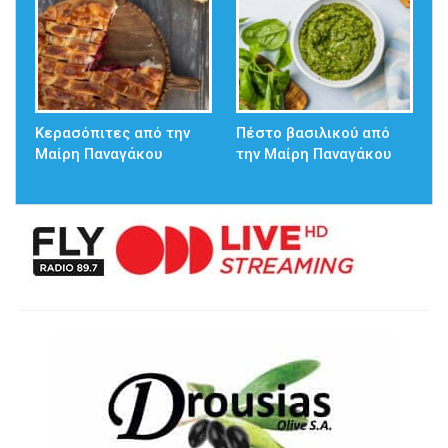
Κερασόπιτες από την
Πέστο βασιλικού από
Μαίρη Παναγάκου
την Μαίρη Παναγάκου