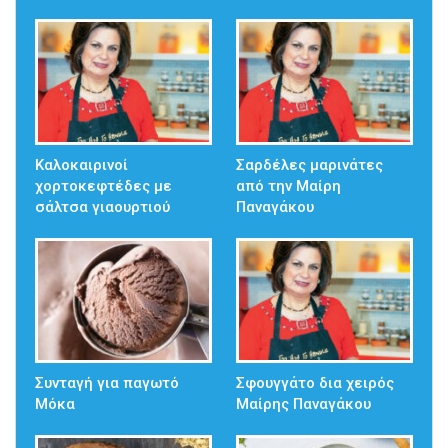
Καλοκαιρινοί
Σαρδέλες μαρινάτες
χορτοκεφτέδες με
από την Μαίρη
σάλτσα γιαουρτιού
Παναγάκου
Συνταγή για παγωτό
Σφουγγάτο δια χειρός
Μόκα
Μαίρης Παναγάκου