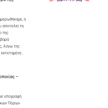
ημερωθήκαμε, η
υ αποτελεί τη
ο της
οβαρά
ς, λόγω της
Η εκτεταμένη…
οποιίας –
 με υπογραφή
ιακών Πόρων