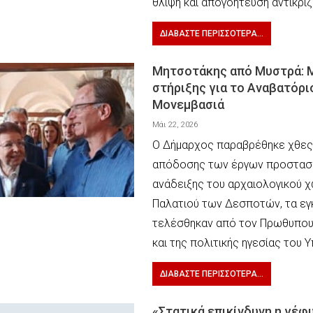
θλίψη και απογοήτευση αντικρί
ΔΙΑΒΆΣΤΕ ΠΕΡΙΣΣΌΤΕΡΑ...
Μητσοτάκης από Μυστρά: 
στήριξης για το Αναβατόρι
Μονεμβασιά
Μάι 22, 2026
Ο Δήμαρχος παραβρέθηκε χθες
απόδοσης των έργων προστασί
ανάδειξης του αρχαιολογικού 
Παλατιού των Δεσποτών, τα εγκ
τελέσθηκαν από τον Πρωθυπου
και της πολιτικής ηγεσίας του 
ΔΙΑΒΆΣΤΕ ΠΕΡΙΣΣΌΤΕΡΑ...
​«Στατικά επικίνδυνη η γέφ