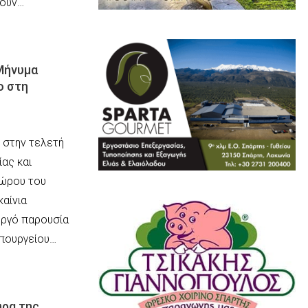
ζουν…
Μήνυμα
ο στη
 στην τελετή
ας και
χώρου του
αίνια
ργό παρουσία
Υπουργείου…
υρα της