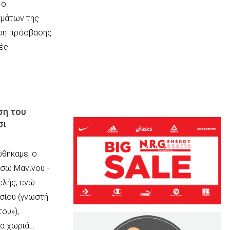
 ο
μάτων της
ωση πρόσβασης
κές
ση του
σι
ωθήκαμε, ο
έσω Μανίνου -
ελής, ενώ
τσίου (γνωστή
ου»),
τα χωριά…