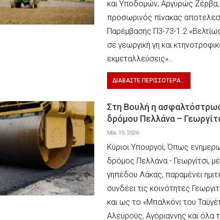
και Υποδομών, Αργυρώς Ζέρβα,
προσωρινός πίνακας αποτελεσ
Παρέμβασης Π3-73-1.2 «Βελτί
σε γεωργική γη και κτηνοτροφι
εκμεταλλεύσεις»…
ΔΙΑΒΆΣΤΕ ΠΕΡΙΣΣΌΤΕΡΑ...
Στη Βουλή η ασφαλτόστρω
δρόμου Πελλάνα – Γεωργίτ
Μάι 15, 2026
Κύριοι Υπουργοί, Όπως ενημερ
δρόμος Πελλάνα - Γεωργίτσι, μ
γηπέδου Λάκας, παραμένει ημιτ
συνδέει τις κοινότητες Γεωργι
και ως το «Μπαλκόνι του Ταϋγέτ
Αλευρούς, Αγόριαννης και όλα 