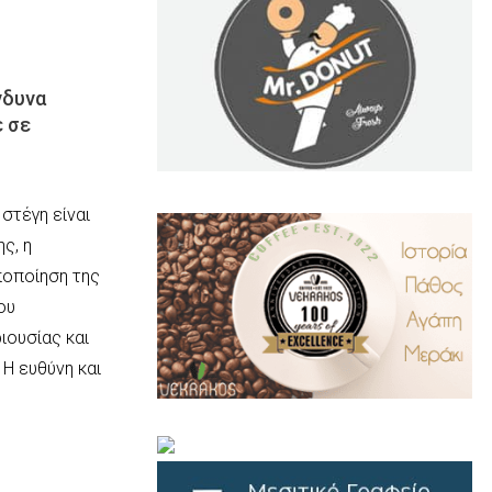
νδυνα
ε σε
.
..
στέγη είναι
ς, η
οποίηση της
ου
ιουσίας και
 Η ευθύνη και
…