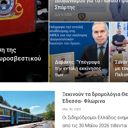
Διαγωνισμού για το Παλαιό Πρ
Σπάρτης
Αυγ 5, 2026
η της
πυροσβεστικού
Δαβάκης: “Υπέγραψα
Συνάν
την εντολή εκκίνησης
με το
των…
Πελο
Ξεκινούν τα δρομολόγια Θ
Έδεσσα- Φλώρινα
Μάι 30, 2026
Οι Σιδηρόδρομοι Ελλάδος ενημ
από τις 30 Μαΐου 2026 τίθενται