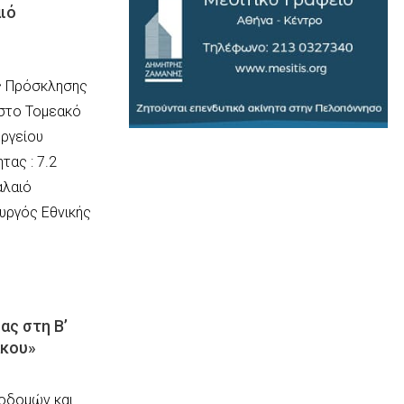
αιό
ς Πρόσκλησης
 στο Τομεακό
ργείου
τας : 7.2
αλαιό
υργός Εθνικής
ας στη Β’
άκου»
οδομών και