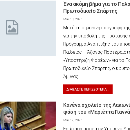
Ένα ακόμη βήμα για το Παλ
Πρωτοδικείο Σπάρτης
Μάι 13, 2026
Μετά τη σημερινή υπογραφή τη
για την υποβολή της Πρότασης
Πρόγραμμα Ανάπτυξης του υπου
Παιδείας – Άξονας Προτεραιότη
«Υποστήριξη Φορέων» για το Π
Πρωτοδικείο Σπάρτης, ο υφυπο
Άμυνας…
ΔΙΑΒΆΣΤΕ ΠΕΡΙΣΣΌΤΕΡΑ...
Κανένα σχολείο της Λακωνί
φάση του «Μαριέττα Γιανν
Μάι 12, 2026
Ερώτηση προς τον Υπουργό Υπ