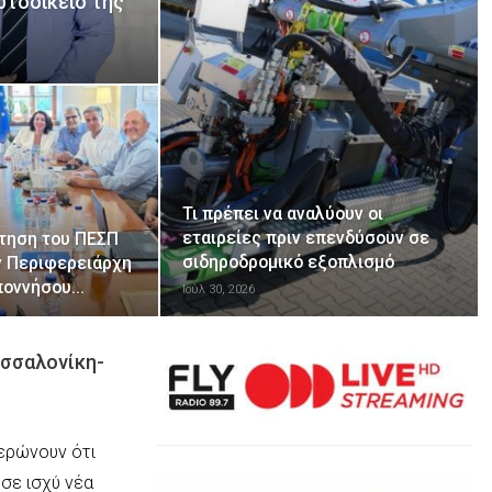
ωτοδικείο της
Τι πρέπει να αναλύουν οι
εταιρείες πριν επενδύσουν σε
τηση του ΠΕΣΠ
σιδηροδρομικό εξοπλισμό
ν Περιφερειάρχη
ποννήσου…
Ιούλ 30, 2026
εσσαλονίκη-
ερώνουν ότι
 σε ισχύ νέα