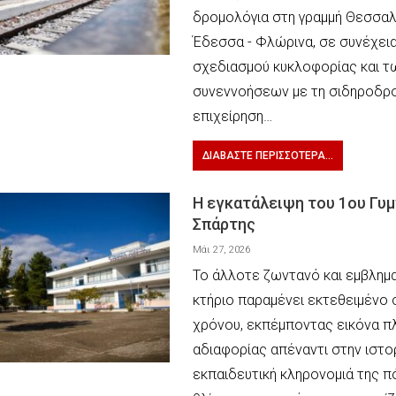
δρομολόγια στη γραμμή Θεσσαλ
Έδεσσα - Φλώρινα, σε συνέχει
σχεδιασμού κυκλοφορίας και τ
συνεννοήσεων με τη σιδηροδρο
επιχείρηση…
ΔΙΑΒΆΣΤΕ ΠΕΡΙΣΣΌΤΕΡΑ...
Η εγκατάλειψη του 1ου Γυ
Σπάρτης
Μάι 27, 2026
Το άλλοτε ζωντανό και εμβλημ
κτήριο παραμένει εκτεθειμένο 
χρόνου, εκπέμποντας εικόνα π
αδιαφορίας απέναντι στην ιστορ
εκπαιδευτική κληρονομιά της π