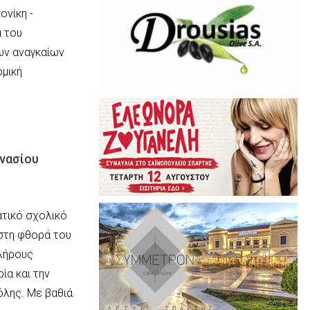
ονίκη -
α του
ων αναγκαίων
μική
μνασίου
ατικό σχολικό
στη φθορά του
λήρους
ία και την
όλης. Με βαθιά