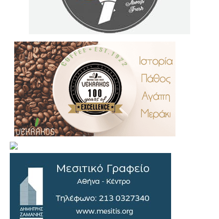
.
..
…