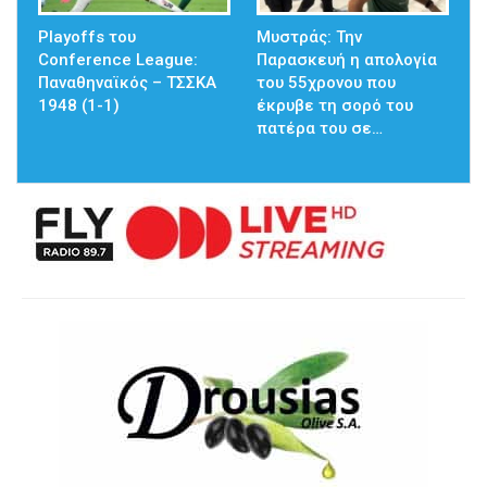
Playoffs του
Μυστράς: Την
Conference League:
Παρασκευή η απολογία
Παναθηναϊκός – ΤΣΣΚΑ
του 55χρονου που
1948 (1-1)
έκρυβε τη σορό του
πατέρα του σε…