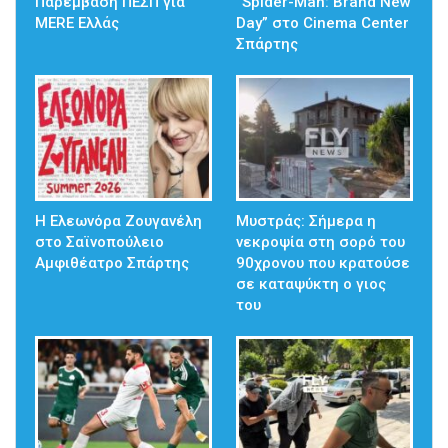
Παρέμβαση ΠΕΣΠ για
“Spider-Man: Brand New
MERE Ελλάς
Day” στο Cinema Center
Σπάρτης
Η Ελεωνόρα Ζουγανέλη
Mυστράς: Σήμερα η
στο Σαϊνοπούλειο
νεκροψία στη σορό του
Αμφιθέατρο Σπάρτης
90χρονου που κρατούσε
σε καταψύκτη ο γιος
του