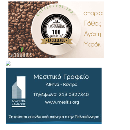
.
..
…