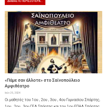
ΔΙΑΒΆΣΤΕ ΠΕΡΙΣΣΌΤΕΡΑ...
«Πάμε σαν άλλοτε» στο Σαϊνοπούλειο
Αμφιθέατρο
Ιούν 25, 2024
Οι μαθητές του 1ου , 2ου , 3ου , 4ου Γυμνασίου Σπάρτης,
1ου , 2ου , 3ου ΓΕΛ Σπάρτης και του 1ου ΕΠΑΛ Σπάρτης