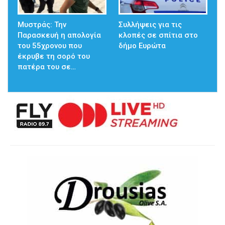
Μυστράς: Την
Συλλήψεις για τις
Παρασκευή η απολογία
κλοπές σε σπίτια στο
του 55χρονου που
δήμο Ευρώτα
έκρυβε τη σορό του
πατέρα του σε…