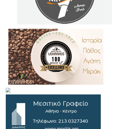
.
..
…