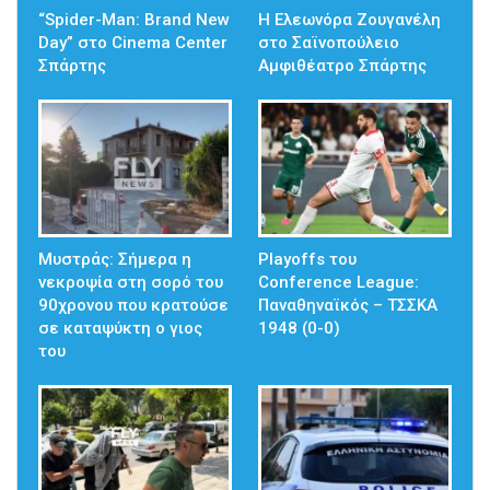
“Spider-Man: Brand New
Η Ελεωνόρα Ζουγανέλη
Day” στο Cinema Center
στο Σαϊνοπούλειο
Σπάρτης
Αμφιθέατρο Σπάρτης
Mυστράς: Σήμερα η
Playoffs του
νεκροψία στη σορό του
Conference League:
90χρονου που κρατούσε
Παναθηναϊκός – ΤΣΣΚΑ
σε καταψύκτη ο γιος
1948 (0-0)
του