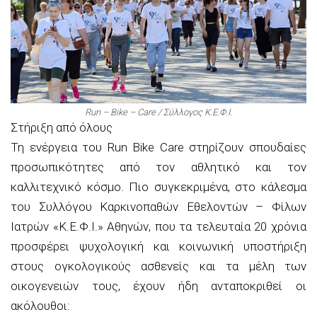
Run – Bike – Care / Σύλλογος Κ.Ε.Φ.Ι.
Στήριξη από όλους
Τη ενέργεια του Run Bike Care στηρίζουν σπουδαίες
προσωπικότητες από τον αθλητικό και τον
καλλιτεχνικό κόσμο. Πιο συγκεκριμένα, στο κάλεσμα
του Συλλόγου Καρκινοπαθών Εθελοντών – Φίλων
Ιατρών «Κ.Ε.Φ.Ι.» Αθηνών, που τα τελευταία 20 χρόνια
προσφέρει ψυχολογική και κοινωνική υποστήριξη
στους ογκολογικούς ασθενείς και τα μέλη των
οικογενειών τους, έχουν ήδη ανταποκριθεί οι
ακόλουθοι: