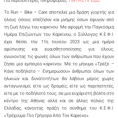
Για περισσότερες πληροφορίες:
ΠΑΤΗΣΤΕ ΕΔΩ
Το Run – Bike – Care αποτελεί μια δράση γιορτής για
όλους όσους επέζησαν και μνήμης όσων έφυγαν από
τη ζωή λόγω του καρκίνου. Με αφορμή την Παγκόσμια
Ημέρα Επιζώντων του Καρκίνου, ο Σύλλογος Κ.Ε.Φ.Ι.
έχει θέσει την 11η Ιουνίου 2023 ως μια ημέρα
αφύπνισης και ευαισθητοποίησης για όλους,
ενώνοντας τις φωνές όλων των ανθρώπων που έχουν
ζήσει μια εμπειρία καρκίνου. Με το μήνυμα «Τρέξε –
Κάνε ποδήλατο – Ενημερώσου» άνθρωποι όλων των
ηλικιών και δυνατοτήτων θα λάβουν μέρος χωρίς
ανταγωνισμό, είτε ως δρομείς, είτε ως περιπατητές,
είτε με το ποδήλατό τους, σε μια ευχάριστη βόλτα στο
κέντρο της Αθήνας αλλά και σε άλλες πόλεις της
Ελλάδας, κάνοντας πράξη το σύνθημα του Κ.Ε.Φ.Ι.
«Τρέχουμε Πιο Γρήγορα Από Τον Καρκίνο».