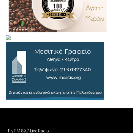
.
..
…
– Fly FM 89,7 Live Radio