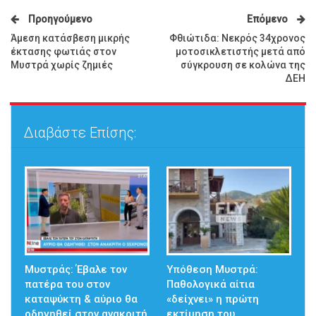
Προηγούμενο
Επόμενο
Άμεση κατάσβεση μικρής
Φθιώτιδα: Νεκρός 34χρονος
έκτασης φωτιάς στον
μοτοσικλετιστής μετά από
Μυστρά χωρίς ζημιές
σύγκρουση σε κολώνα της
ΔΕΗ
Διαβάστε Επίσης:
Μυστράς: Έβαλε τον
Υπόθεση Μυστρά:
πατέρα του στον
Παθολογικά αίτια
καταψύκτη & αύριο θα
«δείχνει» η πρώτη
οδηγηθεί στον ανακριτή
εκτίμηση του