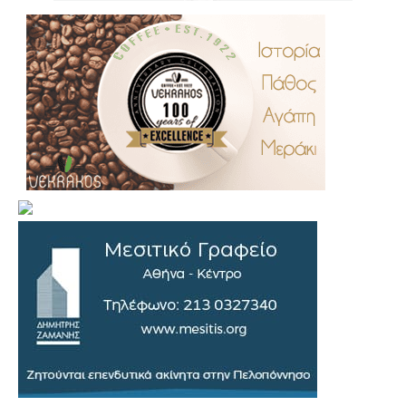
.
..
…