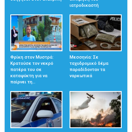
ιατροδικαστή
Φρίκη στον Μυστρά:
Μεσσηνία: Σε
Κρατούσε τον νεκρό
ταχυδρομικό δέμα
πατέρα του σε
παραδίδονταν τα
καταψύκτη για να
ναρκωτικά
παίρνει τη…