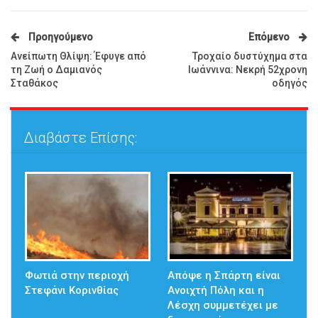
Προηγούμενο
Επόμενο
Ανείπωτη Θλίψη: Έφυγε από
Τροχαίο δυστύχημα στα
τη Ζωή ο Δαμιανός
Ιωάννινα: Νεκρή 52χρονη
Σταθάκος
οδηγός
Διαβάστε Επίσης:
Φωτιά στην περιοχή
Απόψε η Σπάρτη είναι
Στεφάνι Κορινθίας
Ανοιχτή Πόλη και η
Λέσχη συμμετέχει με