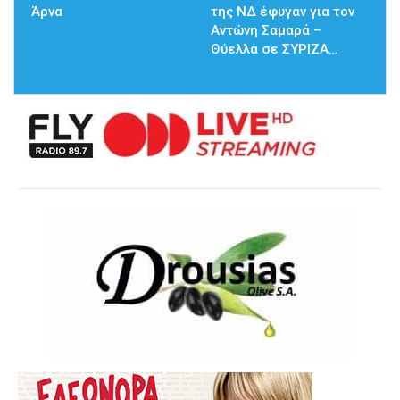
Άρνα
της ΝΔ έφυγαν για τον
Αντώνη Σαμαρά –
Θύελλα σε ΣΥΡΙΖΑ…