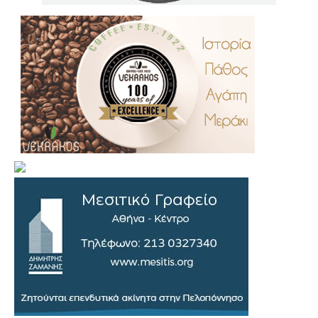
.
..
…