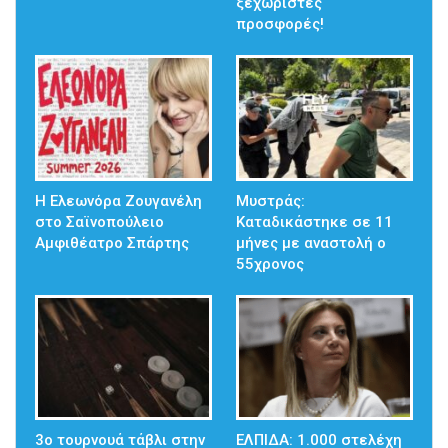
ξεχωριστές
προσφορές!
Η Ελεωνόρα Ζουγανέλη
Μυστράς:
στο Σαϊνοπούλειο
Καταδικάστηκε σε 11
Αμφιθέατρο Σπάρτης
μήνες με αναστολή ο
55χρονος
3ο τουρνουά τάβλι στην
ΕΛΠΙΔΑ: 1.000 στελέχη