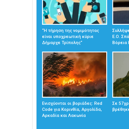
“Η τήρηση της νομιμότητας
Συλλήψε
είναι υποχρεωτική κύριε
Ε.Ο. Σπ
Δήμαρχε Τρίπολης”
Βόρεια 
Ενισχύονται οι βοριάδες: Red
Σε 57χρ
Code για Κορινθία, Αργολίδα,
βρέθηκ
Αρκαδία και Λακωνία