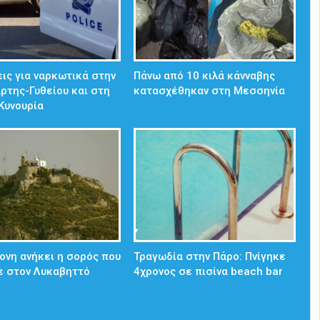
ις για ναρκωτικά στην
Πάνω από 10 κιλά κάνναβης
άρτης-Γυθείου και στη
κατασχέθηκαν στη Μεσσηνία
Κυνουρία
ονη ανήκει η σορός που
Τραγωδία στην Πάρο: Πνίγηκε
ε στον Λυκαβηττό
4χρονος σε πισίνα beach bar