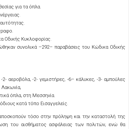
θεσίας για τα όπλα.
νέργειας.
ταυτότητας.
γραφο
.
α Οδικής Κυκλοφορίας.
ιώθηκαν συνολικά –
292
– παραβάσεις του Κώδικα Οδικής
-2- αεροβόλα, -2- γεμιστήρες, -6
–
κάλυκες, -3- αμπούλες
 Λακωνία,
τικ
ά
όπλ
α
, στη Μεσσηνία.
όδιους κατά τόπο Εισαγγελείς.
αποσκοπούν τόσο στην πρόληψη και την καταστολή της
δωση του αισθήματος ασφάλειας των πολιτών, ενώ θα