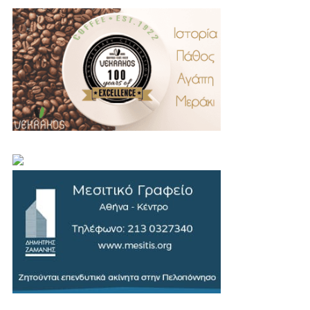
.
..
…