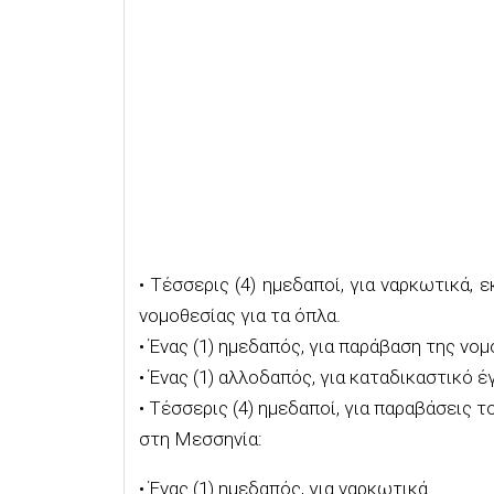
•
Τέσσερις
(
4
)
ημεδαποί, για
ναρκωτικά, ε
νομοθεσίας για τα όπλα.
•
Ένας (1)
ημεδαπός, για
παράβαση της νομο
•
Ένας (1)
αλλοδαπός, για καταδικαστικό έ
•
Τέσσερις (4)
ημεδαποί
, για παραβάσεις 
στη
Μεσσηνία:
•
Ένας (1)
ημεδαπός
, για
ναρκωτικά
.