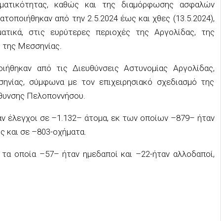
ηματικότητας, καθώς και της διαμόρφωσης ασφαλών
ματοποιήθηκαν
από την
2
.
5
.2024 έως και
χθες (
13
.
5
.20
24
),
ματικά
,
στις ευρύτερες περιοχές της Αργολίδας, της
ι της Μεσσηνίας.
οιήθηκαν από τις Διευθύνσεις Αστυνομίας Αργολίδας,
σηνίας, σύμφωνα με τον επιχειρησιακό σχεδιασμό της
ύθυνσης Πελοποννήσου.
αν έλεγχοι
σε –
1.
132
–
άτομα, εκ των οποίων –
879
– ήταν
ς και σε –
803
-οχήματα.
 τα οποία –
57
– ήταν ημεδα
ποί και –
22
-ήταν
αλλοδαποί,