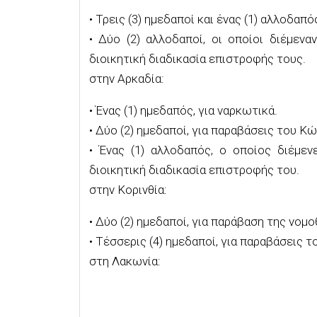
•
Τρεις (3
)
ημεδαποί
και
ένας (1)
αλλοδαπό
•
Δύο (2
)
αλλοδαποί
,
ο
ι οποίοι διέμεναν
διοικητική διαδικασία επιστροφής του
ς
.
στην
Αρκαδία:
•
Ένας (1)
ημεδαπός,
για ναρκωτικά.
•
Δύο (2
)
ημεδαποί, για παραβάσεις του Κ
•
Ένας (1)
αλλοδαπός,
ο οποίος διέμεν
διοικητική διαδικασία επιστροφής του
.
στην
Κορινθία:
•
Δύο (2)
ημεδαποί
,
για παράβαση της νομο
•
Τέσσερις
(
4
)
ημεδαποί, για παραβάσεις 
στη
Λακωνία: