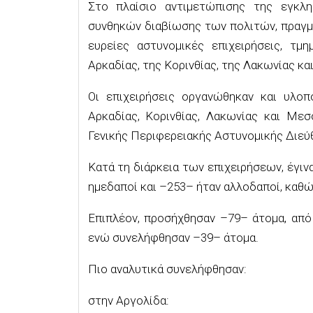
Στο πλαίσιο αντιμετώπισης της εγκλ
συνθηκών διαβίωσης των πολιτών,
πραγ
ευρείες
αστυνομικές επιχειρήσεις,
τμη
Αρκαδίας, της Κορινθίας, της Λακωνίας κα
Οι επιχειρήσεις οργανώθηκαν και υλοπ
Αρκαδίας, Κορινθίας, Λακωνίας και Μεσ
Γενικής Περιφερειακής Αστυνομικής Διε
Κατά τη διάρκεια των επιχειρήσεων, έγιν
ημεδαποί και –
253
– ήταν αλλοδαποί, καθώ
Επιπλέον, προσήχθησαν –
79
–
άτομα, από
ενώ συνελήφθησαν –
39
– άτομα.
Πιο αναλυτικά συνελήφθησαν:
στην
Αργολίδα: