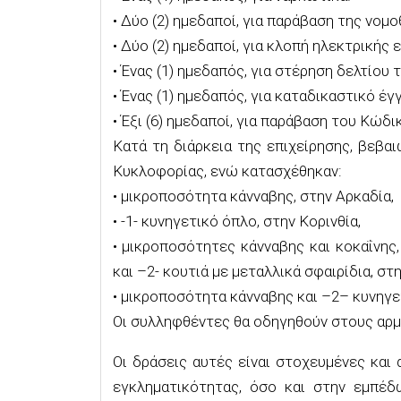
•
Δύο (2)
ημεδαποί
, για παράβαση της νομο
•
Δύο (2)
ημεδαποί, για κλοπή ηλεκτρικής ε
•
Ένας (1)
ημεδαπός
, για στέρηση δελτίου 
•
Ένας (1)
ημεδαπός, για καταδικαστικό έγ
•
Έξι (6
)
ημεδαποί
,
για παρ
άβαση
του Κώδικ
Κατά τη διάρκεια της επιχείρησης, βεβα
Κυκλοφορίας, ενώ κατασχέθηκαν:
•
μικροποσότητα κάνναβης
, στην Αρκαδία,
•
-1- κυνηγετικό όπλο, στην Κορινθία,
•
μικροποσότητες κάνναβης
και κοκαΐνης
,
και –
2-
κουτιά με μεταλλικά σφαιρίδια,
στη
•
μικροποσότητα
κάνναβης
και
–
2
–
κυνηγε
Οι συλληφθέντες θα οδηγηθούν στους αρμ
Οι δράσεις αυτές είναι
στοχευμένες
και 
εγκληματικότητας, όσο και στην εμπέ