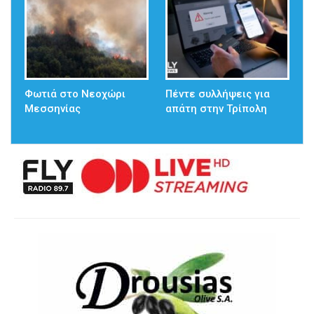
Φωτιά στο Νεοχώρι
Πέντε συλλήψεις για
Μεσσηνίας
απάτη στην Τρίπολη