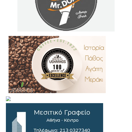
.
..
…