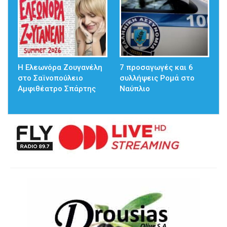
Η Ελεωνόρα Ζουγανέλη
7 προσαγωγές και 6
στο Σαϊνοπούλειο
συλλήψεις Ρομά στο
Αμφιθέατρο Σπάρτης
Ναύπλιο