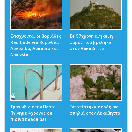
Ενισχύονται οι βοριάδες:
Σε 57χρονη ανήκει η
Red Code για Κορινθία,
σορός που βρέθηκε
Αργολίδα, Αρκαδία και
στον Λυκαβηττό
Λακωνία
Τραγωδία στην Πάρο:
Εντοπίστηκε σορός σε
Πνίγηκε 4χρονος σε
σπηλιά στον Λυκαβηττό
πισίνα beach bar