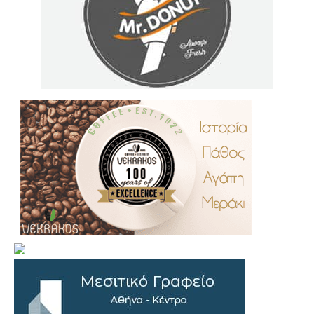
.
..
…