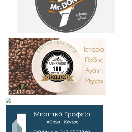
.
..
…