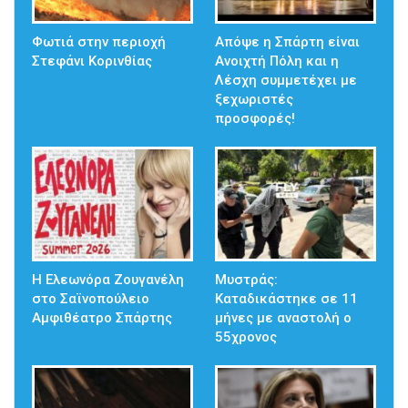
Φωτιά στην περιοχή
Απόψε η Σπάρτη είναι
Στεφάνι Κορινθίας
Ανοιχτή Πόλη και η
Λέσχη συμμετέχει με
ξεχωριστές
προσφορές!
Η Ελεωνόρα Ζουγανέλη
Μυστράς:
στο Σαϊνοπούλειο
Καταδικάστηκε σε 11
Αμφιθέατρο Σπάρτης
μήνες με αναστολή ο
55χρονος