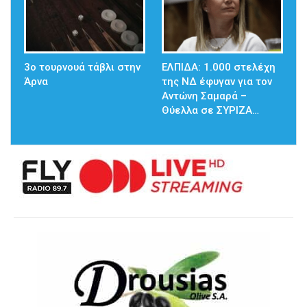
3ο τουρνουά τάβλι στην
ΕΛΠΙΔΑ: 1.000 στελέχη
Άρνα
της ΝΔ έφυγαν για τον
Αντώνη Σαμαρά –
Θύελλα σε ΣΥΡΙΖΑ…