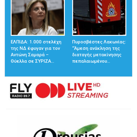
ΕΛΠΙΔΑ: 1.000 στελέχη
Πυροσβέστες Λακωνίας:
της ΝΔ έφυγαν για τον
“Άμεση ανάκληση της
Αντώνη Σαμαρά –
διαταγής μετακίνησης
Θύελλα σε ΣΥΡΙΖΑ…
πεπαλαιωμένου…