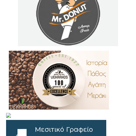
.
..
…