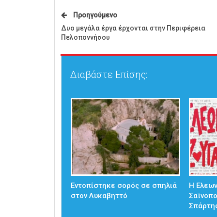
Προηγούμενο
Δυο μεγάλα έργα έρχονται στην Περιφέρεια
Πελοποννήσου
Διαβάστε Επίσης:
Εντοπίστηκε σορός σε σπηλιά
Η Ελεω
στον Λυκαβηττό
Σαϊνοπ
Σπάρτη