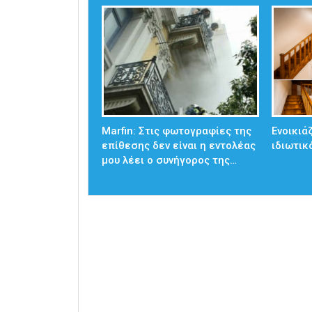
Marfin: Στις φωτογραφίες της
Ενοικιά
επίθεσης δεν είναι η εντολέας
ιδιωτικ
μου λέει ο συνήγορος της…