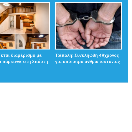
ζεται διαμέρισμα με
Τρίπολη: Συνελήφθη 49χρονος
ό πάρκινγκ στη Σπάρτη
για απόπειρα ανθρωποκτονίας