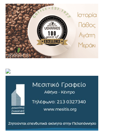
.
..
…