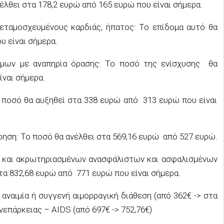
έλθει στα 178,2 ευρώ από 165 ευρώ που είναι σήμερα.
μεταμοσχευμένους καρδιάς, ήπατος: Το επίδομα αυτό θα
υ είναι σήμερα.
όμων με αναπηρία όρασης: Το ποσό της ενίσχυσης θα
ίναι σήμερα.
ο ποσό θα αυξηθεί στα 338 ευρώ από 313 ευρώ που είναι
ρηση: Το ποσό θα ανέλθει στα 569,16 ευρώ από 527 ευρώ.
 και ακρωτηριασμένων ανασφάλιστων και ασφαλισμένων
α 832,68 ευρώ από 771 ευρώ που είναι σήμερα.
αναιμία ή συγγενή αιμορραγική διάθεση (από 362€ -> στα
επάρκειας – AIDS (από 697€ -> 752,76€)