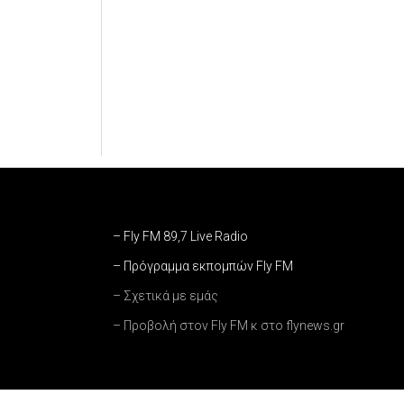
– Fly FM 89,7 Live Radio
– Πρόγραμμα εκπομπών Fly FM
– Σχετικά με εμάς
– Προβολή στον Fly FM κ στο flynews.gr