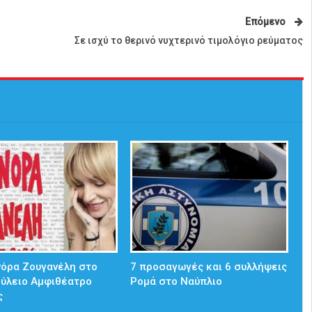
Επόμενο
Σε ισχύ το θερινό νυχτερινό τιμολόγιο ρεύματος
νόρα Ζουγανέλη στο
7 προσαγωγές και 6 συλλήψεις
ούλειο Αμφιθέατρο
Ρομά στο Ναύπλιο
ς