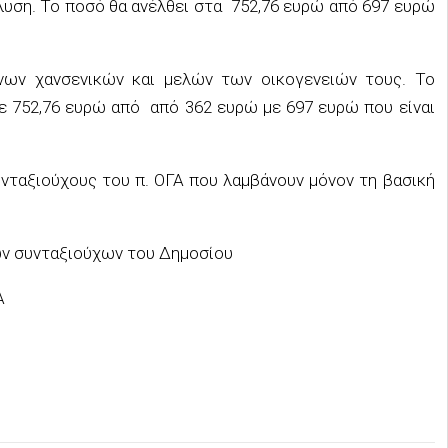
λυση. Το ποσό θα ανέλθει στα 752,76 ευρώ από 697 ευρώ
νων χανσενικών και μελών των οικογενειών τους. Το
 752,76 ευρώ από από 362 ευρώ με 697 ευρώ που είναι
υνταξιούχους του π. ΟΓΑ που λαμβάνουν μόνον τη βασική
των συνταξιούχων του Δημοσίου
Α