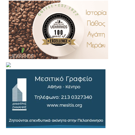
.
..
…