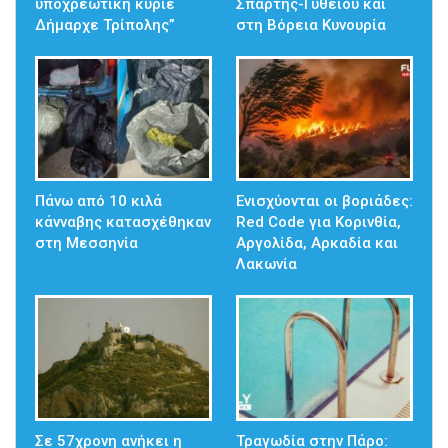
υποχρεωτική κύριε
Σπάρτης-Γυθείου και
Δήμαρχε Τρίπολης”
στη Βόρεια Κυνουρία
Πάνω από 10 κιλά
Ενισχύονται οι βοριάδες:
κάνναβης κατασχέθηκαν
Red Code για Κορινθία,
στη Μεσσηνία
Αργολίδα, Αρκαδία και
Λακωνία
Σε 57χρονη ανήκει η
Τραγωδία στην Πάρο: