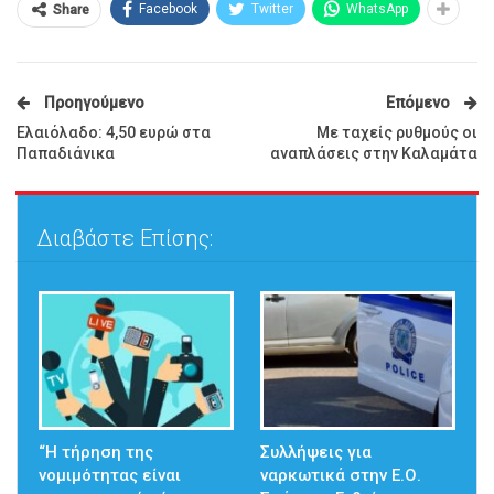
Facebook
Twitter
WhatsApp
Share
Προηγούμενο
Επόμενο
Ελαιόλαδο: 4,50 ευρώ στα
Με ταχείς ρυθμούς οι
Παπαδιάνικα
αναπλάσεις στην Καλαμάτα
Διαβάστε Επίσης:
“Η τήρηση της
Συλλήψεις για
νομιμότητας είναι
ναρκωτικά στην Ε.Ο.