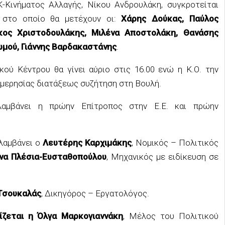
ινήματος Αλλαγής, Νίκου Ανδρουλάκη, συγκροτείται
, στο οποίο θα μετέχουν οι:
Χάρης Δούκας, Παύλος
ίκος Χριστοδουλάκης, Μιλένα Αποστολάκη, Θανάσης
ωμού, Γιάννης Βαρδακαστάνης
.
κού Κέντρου θα γίνει αύριο στις 16.00 ενώ η Κ.Ο. την
 ημερησίας διατάξεως συζήτηση στη Βουλή.
αμβάνει η πρώην Επίτροπος στην Ε.Ε. και πρώην
λαμβάνει ο
Λευτέρης Καρχιμάκης
, Νομικός – Πολιτικός
να Πλέσια-Ευσταθοπούλου
, Μηχανικός με ειδίκευση σε
Τσουκαλάς
, Δικηγόρος – Εργατολόγος.
ζεται η Όλγα Μαρκογιαννάκη
, Μέλος του Πολιτικού