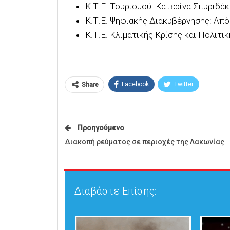
Κ.Τ.Ε. Τουρισμού: Κατερίνα Σπυριδάκ
Κ.Τ.Ε. Ψηφιακής Διακυβέρνησης: Απ
Κ.Τ.Ε. Κλιματικής Κρίσης και Πολιτ
Facebook
Twitter
Share
Προηγούμενο
Διακοπή ρεύματος σε περιοχές της Λακωνίας
Διαβάστε Επίσης: