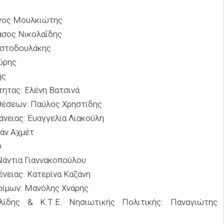
ργος Μουλκιώτης
άσος Νικολαΐδης
ιστοδουλάκης
ύρης
ης
τητας: Ελένη Βατσινά
οθέσεων: Παύλος Χρηστίδης
άνειας: Ευαγγελία Λιακούλη
χάν Αχμέτ
υ
Νάντια Γιαννακοπούλου
ένειας: Κατερίνα Καζάνη
οφίμων: Μανόλης Χνάρης
ηλίδης & Κ.Τ.Ε. Νησιωτικής Πολιτικής: Παναγιώτης