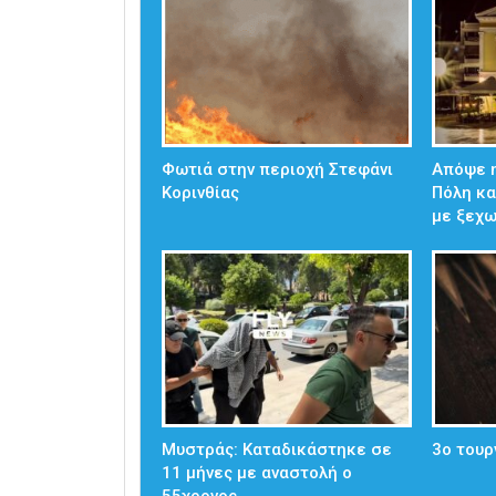
Φωτιά στην περιοχή Στεφάνι
Απόψε η
Κορινθίας
Πόλη κα
με ξεχ
Μυστράς: Καταδικάστηκε σε
3ο τουρ
11 μήνες με αναστολή ο