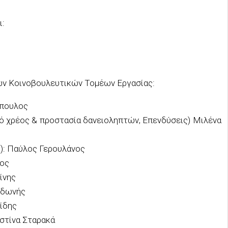
ι:
των Κοινοβουλευτικών Τομέων Εργασίας:
όπουλος
ικό χρέος & προστασία δανειοληπτών, Επενδύσεις) Μιλένα
ς): Παύλος Γερουλάνος
ζος
ίνης
υδωνής
ίδης
ιστίνα Σταρακά