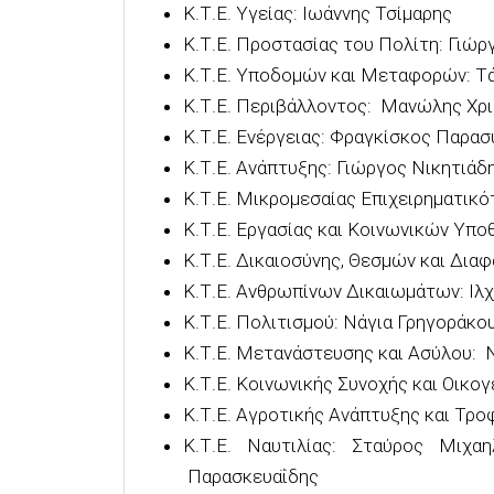
Κ.Τ.Ε. Υγείας: Ιωάννης Τσίμαρης
Κ.Τ.Ε. Προστασίας του Πολίτη: Γιώ
Κ.Τ.Ε. Υποδομών και Μεταφορών: Τ
Κ.Τ.Ε. Περιβάλλοντος: Μανώλης Χρ
Κ.Τ.Ε. Ενέργειας: Φραγκίσκος Παρασ
Κ.Τ.Ε. Ανάπτυξης: Γιώργος Νικητιάδ
Κ.Τ.Ε. Μικρομεσαίας Επιχειρηματικό
Κ.Τ.Ε. Εργασίας και Κοινωνικών Υπ
Κ.Τ.Ε. Δικαιοσύνης, Θεσμών και Διαφ
Κ.Τ.Ε. Ανθρωπίνων Δικαιωμάτων: Ιλ
Κ.Τ.Ε. Πολιτισμού: Νάγια Γρηγοράκο
Κ.Τ.Ε. Μετανάστευσης και Ασύλου: 
Κ.Τ.Ε. Κοινωνικής Συνοχής και Οικογ
Κ.Τ.Ε. Αγροτικής Ανάπτυξης και Τρ
Κ.Τ.Ε. Ναυτιλίας: Σταύρος Μιχα
Παρασκευαΐδης