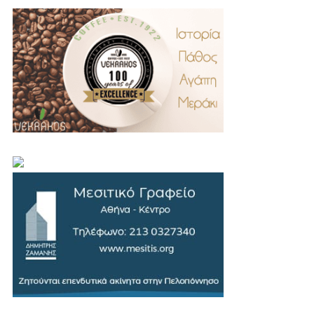
.
..
…