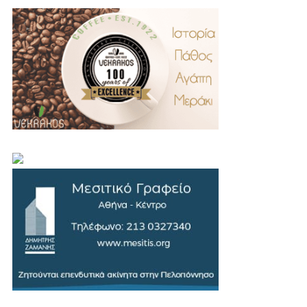
.
..
…