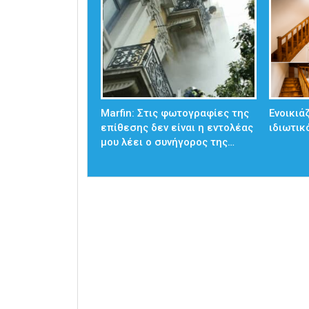
Marfin: Στις φωτογραφίες της
Ενοικιά
επίθεσης δεν είναι η εντολέας
ιδιωτικ
μου λέει ο συνήγορος της…