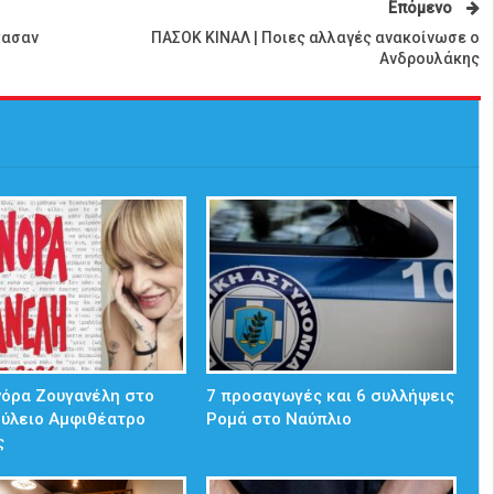
Επόμενο
τασαν
ΠΑΣΟΚ ΚΙΝΑΛ | Ποιες αλλαγές ανακοίνωσε ο
Ανδρουλάκης
νόρα Ζουγανέλη στο
7 προσαγωγές και 6 συλλήψεις
ούλειο Αμφιθέατρο
Ρομά στο Ναύπλιο
ς