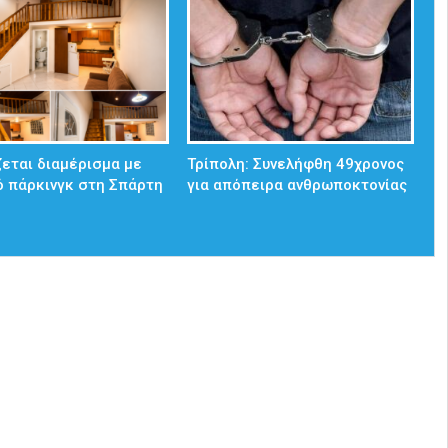
ζεται διαμέρισμα με
Τρίπολη: Συνελήφθη 49χρονος
ό πάρκινγκ στη Σπάρτη
για απόπειρα ανθρωποκτονίας