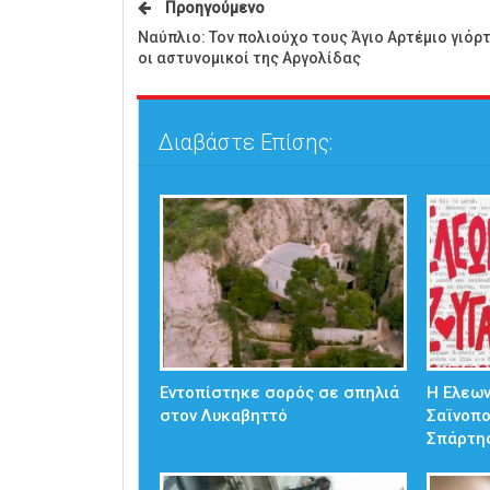
Προηγούμενο
Ναύπλιο: Τον πολιούχο τους Άγιο Αρτέμιο γιόρ
οι αστυνομικοί της Αργολίδας
Διαβάστε Επίσης:
Εντοπίστηκε σορός σε σπηλιά
Η Ελεω
στον Λυκαβηττό
Σαϊνοπ
Σπάρτη