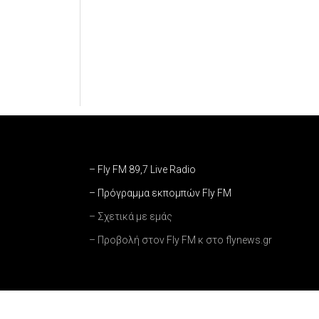
– Fly FM 89,7 Live Radio
– Πρόγραμμα εκπομπών Fly FM
– Σχετικά με εμάς
– Προβολή στον Fly FM κ στο flynews.gr