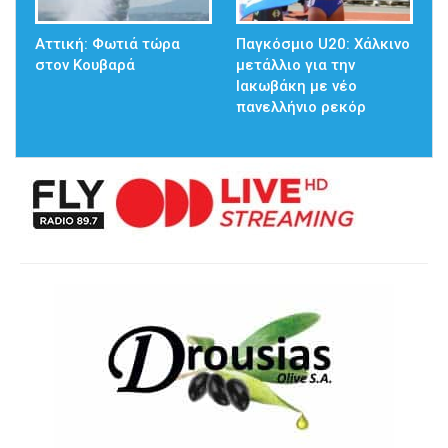
Αττική: Φωτιά τώρα
Παγκόσμιο U20: Χάλκινο
στον Κουβαρά
μετάλλιο για την
Ιακωβάκη με νέο
πανελλήνιο ρεκόρ