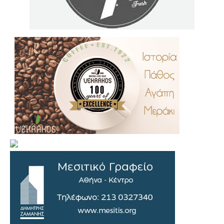
.
..
…