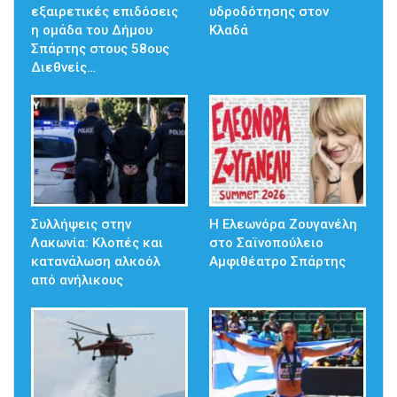
εξαιρετικές επιδόσεις
υδροδότησης στον
η ομάδα του Δήμου
Κλαδά
Σπάρτης στους 58ους
Διεθνείς…
Συλλήψεις στην
Η Ελεωνόρα Ζουγανέλη
Λακωνία: Κλοπές και
στο Σαϊνοπούλειο
κατανάλωση αλκοόλ
Αμφιθέατρο Σπάρτης
από ανήλικους