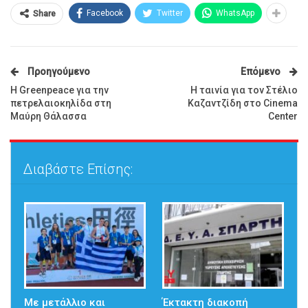
Facebook
Twitter
WhatsApp
Share
Προηγούμενο
Επόμενο
Η Greenpeace για την
Η ταινία για τον Στέλιο
πετρελαιοκηλίδα στη
Καζαντζίδη στο Cinema
Μαύρη Θάλασσα
Center
Διαβάστε Επίσης:
Με μετάλλιο και
Έκτακτη διακοπή