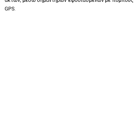
ακτών, μέσω σημαντήρων εφοδιασμένων με πομπούς
GPS.