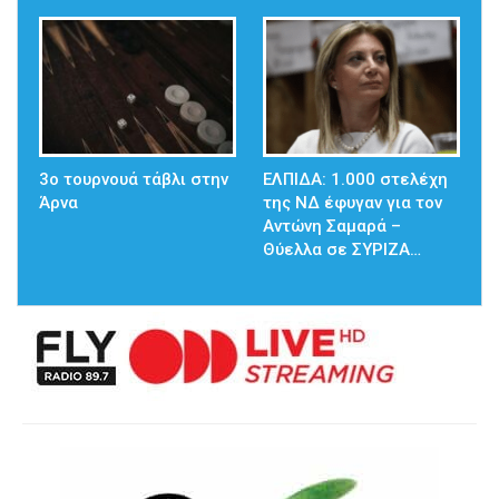
3ο τουρνουά τάβλι στην
ΕΛΠΙΔΑ: 1.000 στελέχη
Άρνα
της ΝΔ έφυγαν για τον
Αντώνη Σαμαρά –
Θύελλα σε ΣΥΡΙΖΑ…