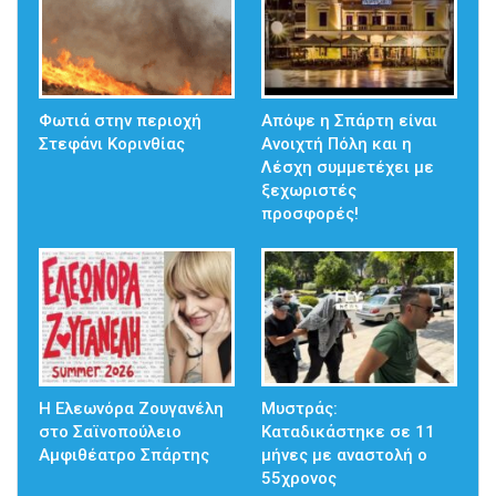
Φωτιά στην περιοχή
Απόψε η Σπάρτη είναι
Στεφάνι Κορινθίας
Ανοιχτή Πόλη και η
Λέσχη συμμετέχει με
ξεχωριστές
προσφορές!
Η Ελεωνόρα Ζουγανέλη
Μυστράς:
στο Σαϊνοπούλειο
Καταδικάστηκε σε 11
Αμφιθέατρο Σπάρτης
μήνες με αναστολή ο
55χρονος