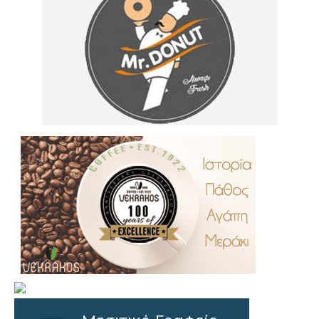
.
..
…