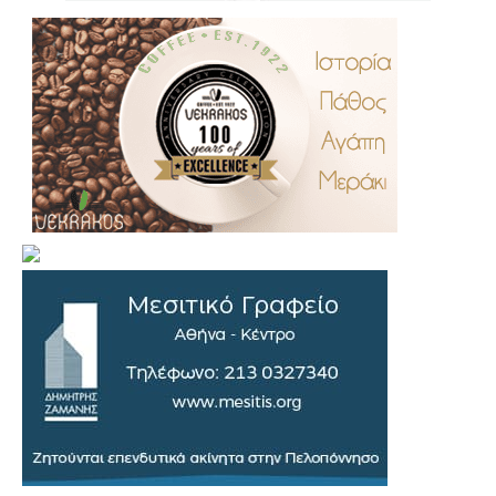
.
..
…