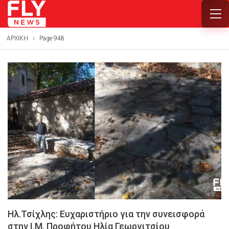
ΑΡΧΙΚΗ
Page 948
Ηλ.Τσίχλης: Ευχαριστήριο για την συνεισφορά
στην Ι.Μ. Προφήτου Ηλία Γεωργιτσίου