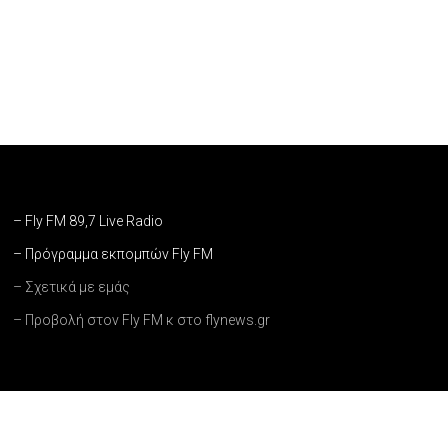
– Fly FM 89,7 Live Radio
– Πρόγραμμα εκπομπών Fly FM
– Σχετικά με εμάς
– Προβολή στον Fly FM κ στο flynews.gr