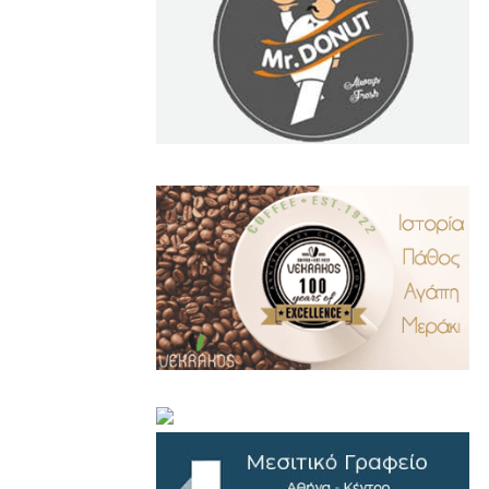
.
..
…