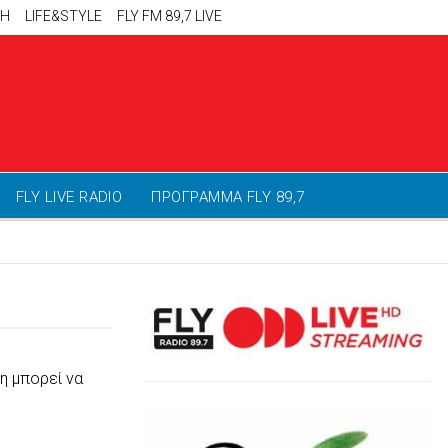
ΚΗ
LIFE&STYLE
FLY FM 89,7 LIVE
FLY LIVE RADIO
ΠΡΟΓΡΑΜΜΑ FLY 89,7
η μπορεί να