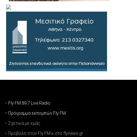
– Fly FM 89,7 Live Radio
– Πρόγραμμα εκπομπών Fly FM
– Σχετικά με εμάς
– Προβολή στον Fly FM κ στο flynews.gr