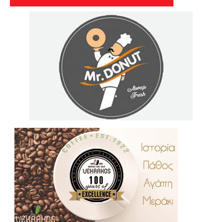
.
..
…