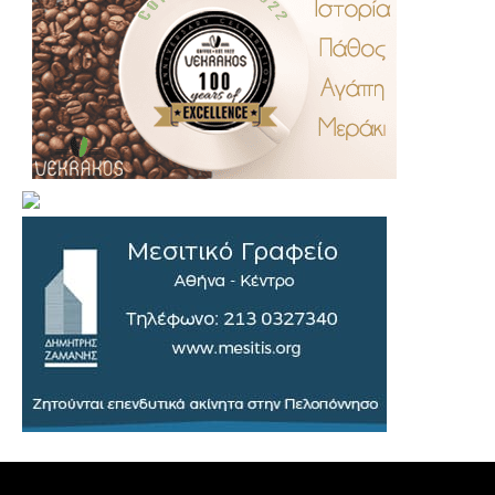
.
..
…