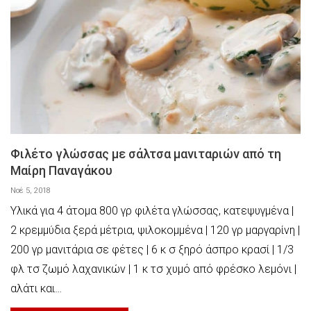
Φιλέτο γλώσσας με σάλτσα μανιταριών από τη
Μαίρη Παναγάκου
Νοέ 5, 2018
Υλικά για 4 άτομα 800 γρ φιλέτα γλώσσας, κατεψυγμένα |
2 κρεμμύδια ξερά μέτρια, ψιλοκομμένα | 120 γρ μαργαρίνη |
200 γρ μανιτάρια σε φέτες | 6 κ σ ξηρό άσπρο κρασί | 1/3
φλ τσ ζωμό λαχανικών | 1 κ τσ χυμό από φρέσκο λεμόνι |
αλάτι και…