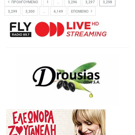
ΠΡΟΗΓΟΎΜΕΝΟ
1
…
3,296
3,297
3,298
3,299
3,300
…
4,149
ΕΠΌΜΕΝΟ