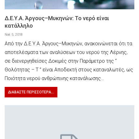
Δ.Ε.Υ.Α. Άργους–Μυκηνών: Το νερό είναι
κατάλληλο
Νοέ 5, 2018
Από την ∆.Ε.Υ.Α. Άργους–Μυκηνών, ανακοινώνεται ότι τα
αποτελέσματα των αναλύσεων του νερού της Λέρνης,
σε διενεργηθείσες ∆οκιμές στην Παράμετρο της “
Θολότητας – T ” είναι Αποδεκτή στους καταναλωτές, ως
Ποιότητα νερού ανθρώπινης κατανάλωσης…
ΔΙΑΒΆΣΤΕ ΠΕΡΙΣΣΌΤΕΡΑ...