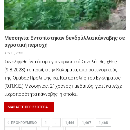
Μεσσηνία: Εντοπίστηκαν δενδρύλλια κάνναβης σε
αγροτική περιοχή
Αυγ 10, 2023
Συνελήφθη ένα άτομο για ναρκωτικά Συνελήφθη, χθες
(9.8.2023) το πρωί, στην Καλαμάτα, από αστυνομικούς
της Ομάδας Πρόληψης και Καταστολής του Εγκλήματος
(Ο.Π.Κ.Ε.) Μεσσηνίας, 21χρονος ημεδαπός, γιατί κατείχε
μικροποσότητα κάνναβης, η οποία…
ΔΙΑΒΆΣΤΕ ΠΕΡΙΣΣΌΤΕΡΑ...
ΠΡΟΗΓΟΎΜΕΝΟ
1
…
1,466
1,467
1,468