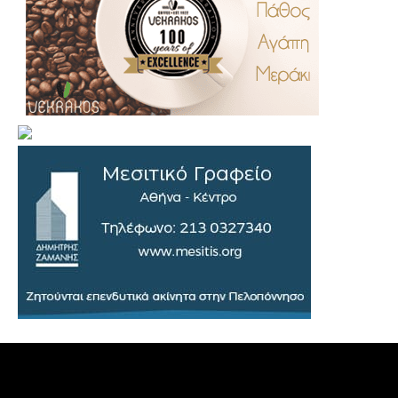
.
..
…