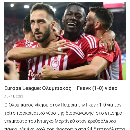
Europa League: Ολυμπιακός – Γκενκ (1-0) video
Αυγ 11, 2023
Ο Ολυμπιακός νίκησε στον Πειραιά την Γκενκ 1-0 για τον
τρίτο προκριματικό γύρο της διοργάνωσης, στο επίσημο
ντεμπούτο του Ντιέγκο Μαρτίνεθ στον ερυθρόλευκο
πάγκο. Με ένα γκολ του Φορτούνη στα 24 δευτερόλεπτα