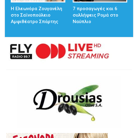
Η Ελεωνόρα Ζουγανέλη
7 προσαγωγές και 6
στο Σαϊνοπούλειο
συλλήψεις Ρομά στο
Αμφιθέατρο Σπάρτης
Ναύπλιο