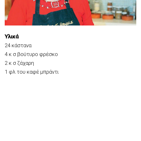
Υλικά
24 κάστανα
4 κ σ βούτυρο φρέσκο
2 κ σ ζάχαρη
1 φλ του καφέ μπράντι