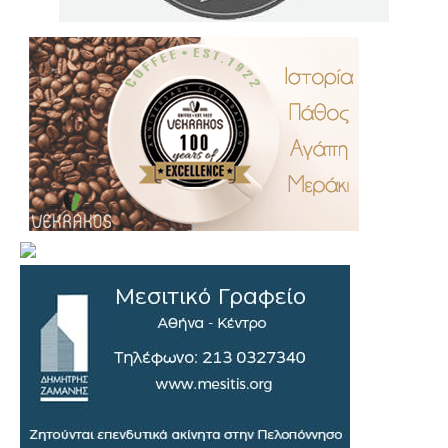
.
..
…