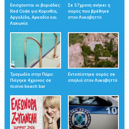
Ενισχύονται οι βοριάδες:
Σε 57χρονη ανήκει η
Red Code για Κορινθία,
σορός που βρέθηκε
Αργολίδα, Αρκαδία και
στον Λυκαβηττό
Λακωνία
Τραγωδία στην Πάρο:
Εντοπίστηκε σορός σε
Πνίγηκε 4χρονος σε
σπηλιά στον Λυκαβηττό
πισίνα beach bar