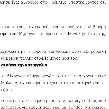
ώρησε ένας 20χρονος στο Ηράκλειο, υποστηρίζοντας ότι
ρευνούσαν τους ισχυρισμούς του νεαρού για τον βιασμό
ληψη του 51χρονου το βράδυ της Μεγάλης Τετάρτης,
σχολείται με τη μουσική και δίδασκε στο παιδί μουσική
 να βρεθεί πολλές στιγμές μόνος μαζί του.
να κάνει την καταγγελία
 ο 51χρονος σήμερα νονός του επί τρία χρόνια είχε
Μάλιστα, ισχυρίστηκε ότι χρειάστηκε υποστήριξη για να
ε ζήσει.
ου τον εαυτό, ότι δηλαδή μπορεί να έφταιγε ο ίδιος που
ός πίστευε για χρόνια, ακόμη και ως έφηβος, ότι εκείνος