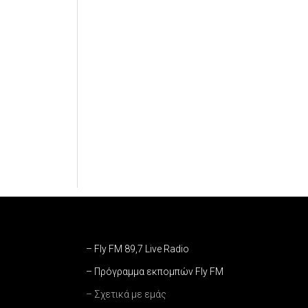
– Fly FM 89,7 Live Radio
– Πρόγραμμα εκπομπών Fly FM
– Σχετικά με εμάς