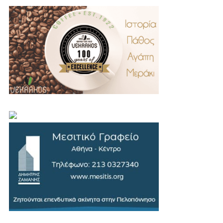
.
..
…