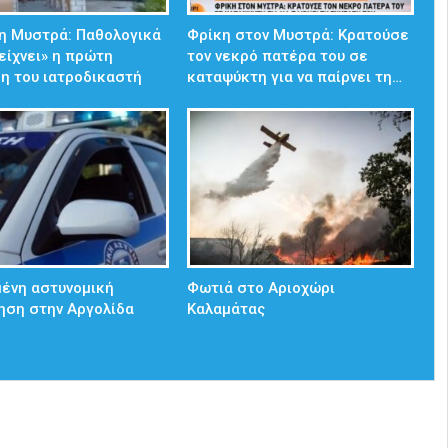
η Μυστρά: Παθολογικά
Φρίκη στον Μυστρά: Κρατούσε
δείχνει» η πρώτη
τον νεκρό πατέρα του σε
η του ιατροδικαστή
καταψύκτη για να παίρνει τη…
ένη αστυνομική
Φωτιά στο Αριοχώρι
ηση στην Αργολίδα
Καλαμάτας