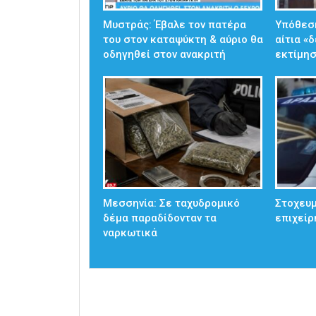
Μυστράς: Έβαλε τον πατέρα
Υπόθεσ
του στον καταψύκτη & αύριο θα
αίτια «
οδηγηθεί στον ανακριτή
εκτίμησ
Μεσσηνία: Σε ταχυδρομικό
Στοχευμ
δέμα παραδίδονταν τα
επιχείρ
ναρκωτικά