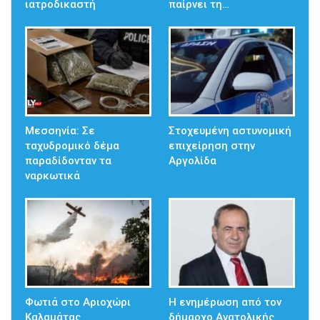
ιατροδικαστή
παίρνει τη…
Μεσσηνία: Σε
Στοχευμένη αστυνομική
ταχυδρομικό δέμα
επιχείρηση στην
παραδίδονταν τα
Αργολίδα
ναρκωτικά
Φωτιά στο Αριοχώρι
Η ενημέρωση από τον
Καλαμάτας
δήμαρχο Ανατολικής