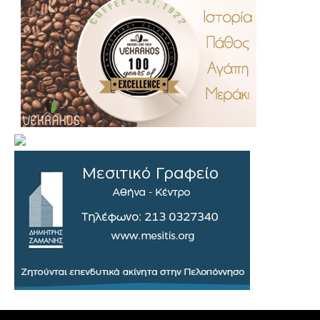
.
..
…