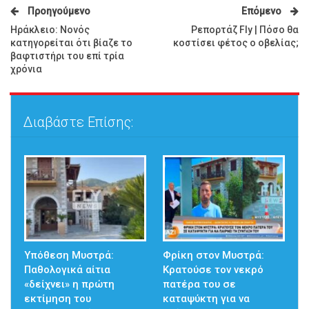
Προηγούμενο
Επόμενο
Ηράκλειο: Νονός
Ρεπορτάζ Fly | Πόσο θα
κατηγορείται ότι βίαζε το
κοστίσει φέτος ο οβελίας;
βαφτιστήρι του επί τρία
χρόνια
Διαβάστε Επίσης:
Υπόθεση Μυστρά:
Φρίκη στον Μυστρά:
Παθολογικά αίτια
Κρατούσε τον νεκρό
«δείχνει» η πρώτη
πατέρα του σε
εκτίμηση του
καταψύκτη για να