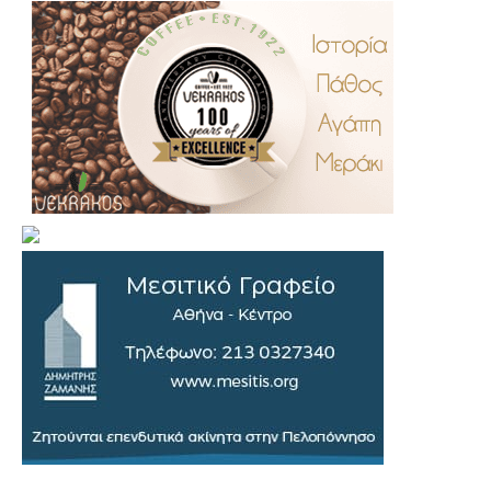
.
..
…