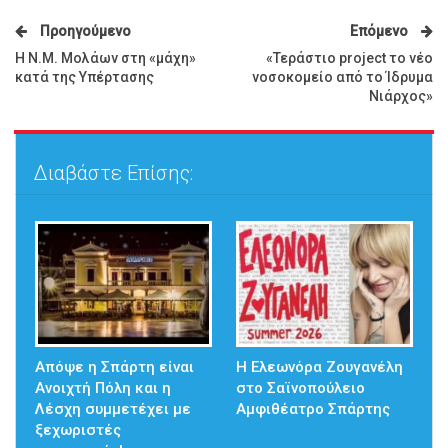
Προηγούμενο
Επόμενο
Η Ν.Μ. Μολάων στη «μάχη»
«Τεράστιο project το νέο
κατά της Υπέρτασης
νοσοκομείο από το Ίδρυμα
Νιάρχος»
Διαβάστε Επίσης:
Απόψε η Σπάρτη είναι
Η Ελεωνόρα Ζουγανέλη
Ανοιχτή Πόλη και η
στο Σαϊνοπούλειο
Λέσχη συμμετέχει με
Αμφιθέατρο Σπάρτης
ξεχωριστές