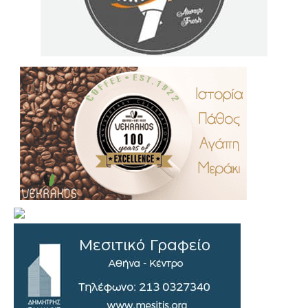
.
..
…