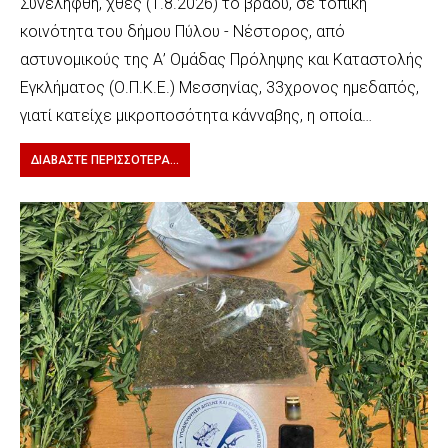
Συνελήφθη, χθες (1.8.2026) το βράδυ, σε τοπική
κοινότητα του δήμου Πύλου - Νέστορος, από
αστυνομικούς της Α’ Ομάδας Πρόληψης και Καταστολής
Εγκλήματος (Ο.Π.Κ.Ε.) Μεσσηνίας, 33χρονος ημεδαπός,
γιατί κατείχε μικροποσότητα κάνναβης, η οποία…
ΔΙΑΒΆΣΤΕ ΠΕΡΙΣΣΌΤΕΡΑ...