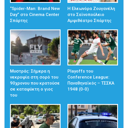
“Spider-Man: Brand New
Η Ελεωνόρα Ζουγανέλη
Day” στο Cinema Center
στο Σαϊνοπούλειο
Σπάρτης
Αμφιθέατρο Σπάρτης
Mυστράς: Σήμερα η
Playoffs του
νεκροψία στη σορό του
Conference League:
90χρονου που κρατούσε
Παναθηναϊκός – ΤΣΣΚΑ
σε καταψύκτη ο γιος
1948 (0-0)
του