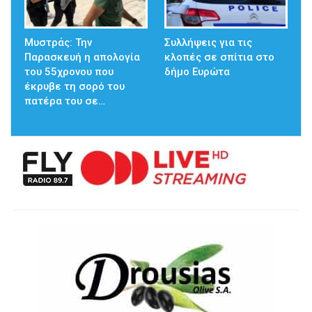
Μυστράς: Την
Συλλήψεις για τις
Παρασκευή η απολογία
κλοπές σε σπίτια στο
του 55χρονου που
δήμο Ευρώτα
έκρυβε τη σορό του
πατέρα του σε…