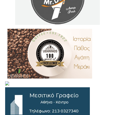
.
..
…