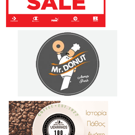
.
..
…