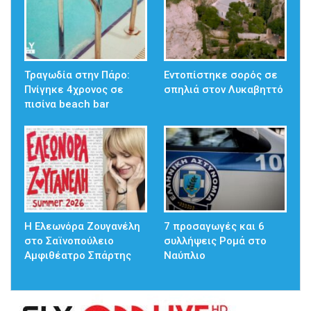
Τραγωδία στην Πάρο:
Εντοπίστηκε σορός σε
Πνίγηκε 4χρονος σε
σπηλιά στον Λυκαβηττό
πισίνα beach bar
Η Ελεωνόρα Ζουγανέλη
7 προσαγωγές και 6
στο Σαϊνοπούλειο
συλλήψεις Ρομά στο
Αμφιθέατρο Σπάρτης
Ναύπλιο