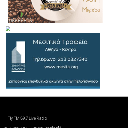
– Fly FM 89,7 Live Radio
– Πρόγραμμα εκπομπών Fly FM