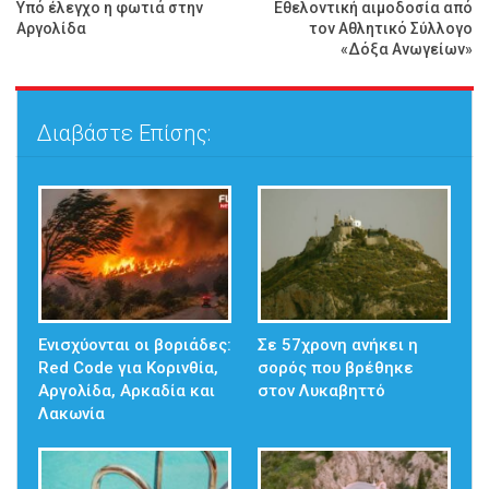
Υπό έλεγχο η φωτιά στην
Εθελοντική αιμοδοσία από
Αργολίδα
τον Αθλητικό Σύλλογο
«Δόξα Ανωγείων»
Διαβάστε Επίσης:
Ενισχύονται οι βοριάδες:
Σε 57χρονη ανήκει η
Red Code για Κορινθία,
σορός που βρέθηκε
Αργολίδα, Αρκαδία και
στον Λυκαβηττό
Λακωνία