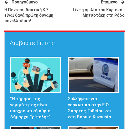
Προηγούμενο
Επόμενο
Η Πανσπουδαστική Κ.Σ.
Live η ομιλία του Κυριάκου
είναι ξανά πρώτη δύναμη
Μητσοτάκη στη Ρόδο
πανελλαδικά!
Διαβάστε Επίσης:
“Η τήρηση της
Συλλήψεις για
νομιμότητας είναι
ναρκωτικά στην Ε.Ο.
υποχρεωτική κύριε
Σπάρτης-Γυθείου και
Δήμαρχε Τρίπολης”
στη Βόρεια Κυνουρία