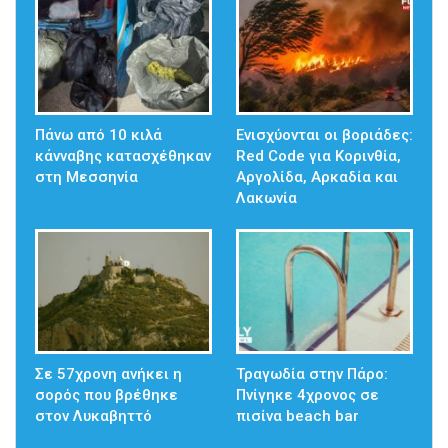
Πάνω από 10 κιλά
Ενισχύονται οι βοριάδες:
κάνναβης κατασχέθηκαν
Red Code για Κορινθία,
στη Μεσσηνία
Αργολίδα, Αρκαδία και
Λακωνία
Σε 57χρονη ανήκει η
Τραγωδία στην Πάρο:
σορός που βρέθηκε
Πνίγηκε 4χρονος σε
στον Λυκαβηττό
πισίνα beach bar