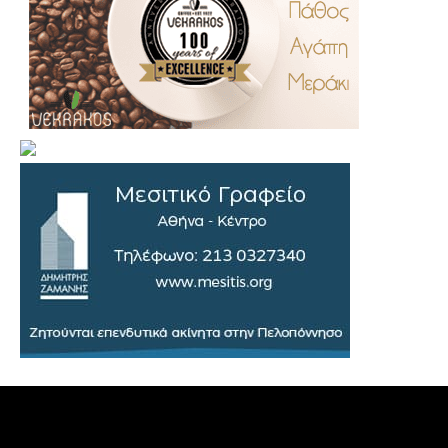
.
..
…