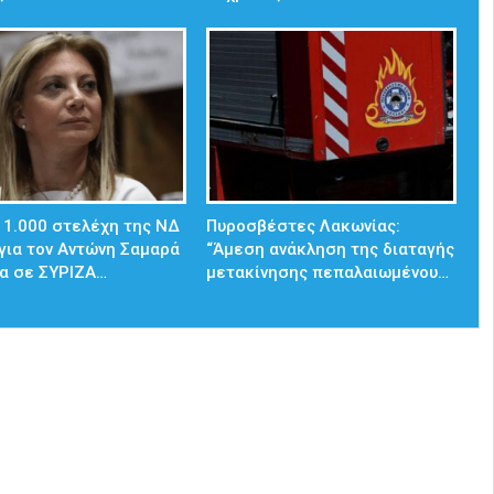
 1.000 στελέχη της ΝΔ
Πυροσβέστες Λακωνίας:
για τον Αντώνη Σαμαρά
“Άμεση ανάκληση της διαταγής
α σε ΣΥΡΙΖΑ…
μετακίνησης πεπαλαιωμένου…