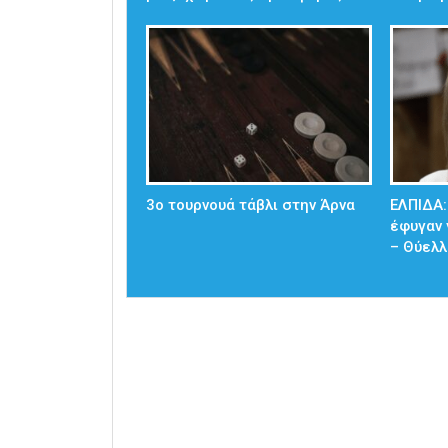
3ο τουρνουά τάβλι στην Άρνα
ΕΛΠΙΔΑ:
έφυγαν 
– Θύελλ