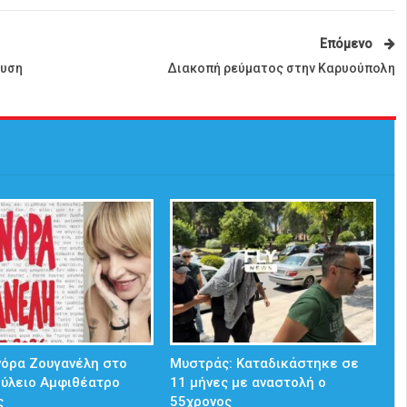
Επόμενο
ευση
Διακοπή ρεύματος στην Καρυούπολη
νόρα Ζουγανέλη στο
Μυστράς: Καταδικάστηκε σε
ούλειο Αμφιθέατρο
11 μήνες με αναστολή ο
ς
55χρονος