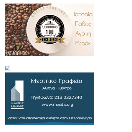
.
..
…