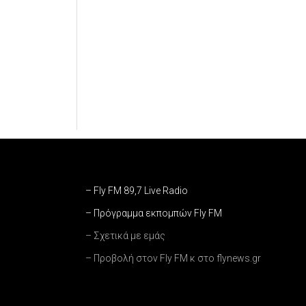
– Fly FM 89,7 Live Radio
– Πρόγραμμα εκπομπών Fly FM
– Σχετικά με εμάς
– Προβολή στον Fly FM κ στο flynews.gr