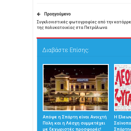
Προηγούμενο
Συγκλονιστικές φωτογραφίες από την κατάρρ
της πολυκατοικίας στα Πετράλωνα
Διαβάστε Επίσης:
Απόψε η Σπάρτη είναι Ανοιχτή
Η Ελεω
Πόλη και η Λέσχη συμμετέχει
Σαϊνοπ
με ξεχωριστές προσφορές!
Σπάρτη