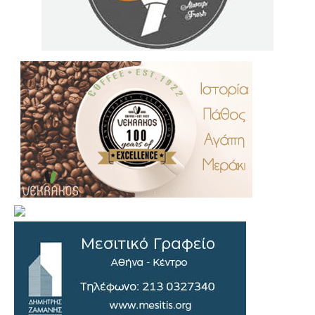
.
..
…