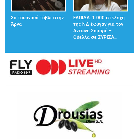
3ο τουρνουά τάβλι στην
ΕΛΠΙΔΑ: 1.000 στελέχη
Άρνα
της ΝΔ έφυγαν για τον
Αντώνη Σαμαρά –
Θύελλα σε ΣΥΡΙΖΑ…