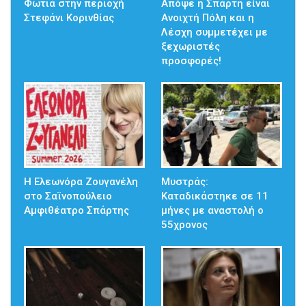
Φωτιά στην περιοχή
Απόψε η Σπάρτη είναι
Στεφάνι Κορινθίας
Ανοιχτή Πόλη και η
Λέσχη συμμετέχει με
ξεχωριστές
προσφορές!
Η Ελεωνόρα Ζουγανέλη
Μυστράς:
στο Σαϊνοπούλειο
Καταδικάστηκε σε 11
Αμφιθέατρο Σπάρτης
μήνες με αναστολή ο
55χρονος