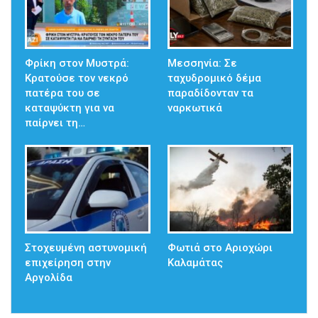
Φρίκη στον Μυστρά:
Μεσσηνία: Σε
Κρατούσε τον νεκρό
ταχυδρομικό δέμα
πατέρα του σε
παραδίδονταν τα
καταψύκτη για να
ναρκωτικά
παίρνει τη…
Στοχευμένη αστυνομική
Φωτιά στο Αριοχώρι
επιχείρηση στην
Καλαμάτας
Αργολίδα