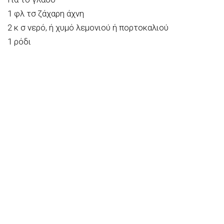
1 φλ τσ ζάχαρη άχνη
2 κ σ νερό, ή χυμό λεμονιού ή πορτοκαλιού
1 ρόδι