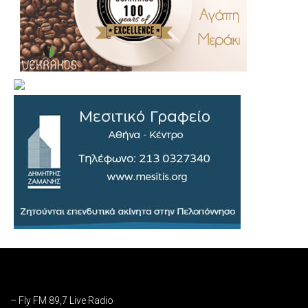
.
..
…
– Fly FM 89,7 Live Radio