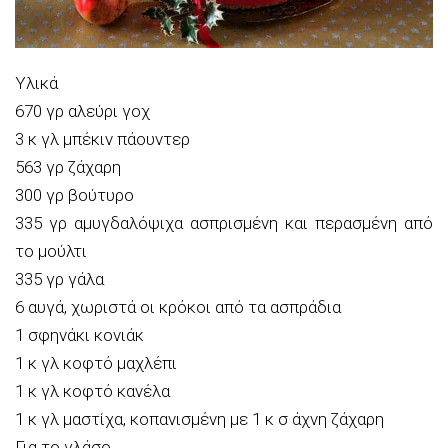
Υλικά
670 γρ αλεύρι γοχ
3 κ γλ μπέκιν πάουντερ
563 γρ ζάχαρη
300 γρ βούτυρο
335 γρ αμυγδαλόψιχα ασπρισμένη και περασμένη από
το μούλτι
335 γρ γάλα
6 αυγά, χωριστά οι κρόκοι από τα ασπράδια
1 σφηνάκι κονιάκ
1 κ γλ κοφτό μαχλέπι
1 κ γλ κοφτό κανέλα
1 κ γλ μαστίχα, κοπανισμένη με 1 κ σ άχνη ζάχαρη
Για το γλάσο