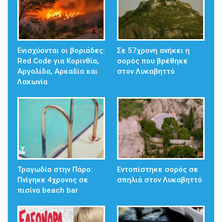
Ενισχύονται οι βοριάδες:
Σε 57χρονη ανήκει η
Red Code για Κορινθία,
σορός που βρέθηκε
Αργολίδα, Αρκαδία και
στον Λυκαβηττό
Λακωνία
Τραγωδία στην Πάρο:
Εντοπίστηκε σορός σε
Πνίγηκε 4χρονος σε
σπηλιά στον Λυκαβηττό
πισίνα beach bar