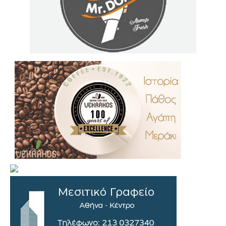
.
..
…