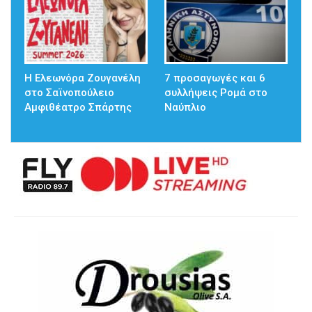
Η Ελεωνόρα Ζουγανέλη
7 προσαγωγές και 6
στο Σαϊνοπούλειο
συλλήψεις Ρομά στο
Αμφιθέατρο Σπάρτης
Ναύπλιο