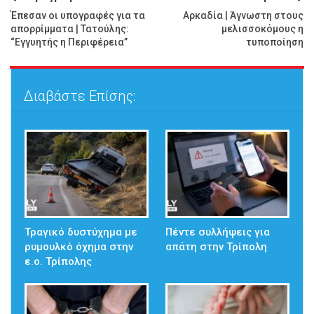
Έπεσαν οι υπογραφές για τα
Αρκαδία | Άγνωστη στους
απορρίμματα | Τατούλης:
μελισσοκόμους η
“Εγγυητής η Περιφέρεια”
τυποποίηση
Διαβάστε Επίσης:
Τραγικό δυστύχημα με
Πέντε συλλήψεις για
ρυμουλκό όχημα στην
απάτη στην Τρίπολη
ε.ο. Τρίπολης