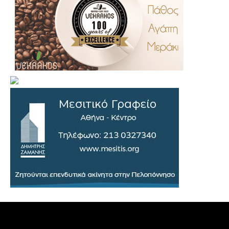
.
..
…