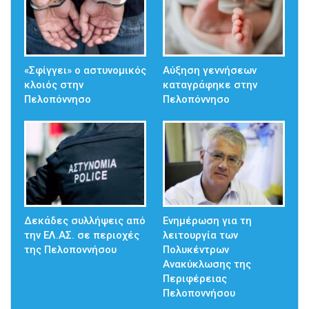
«Σφίγγει» ο αστυνομικός
Αύξηση γεννήσεων
κλοιός στην
καταγράφηκε στην
Πελοπόννησο
Πελοπόννησο
Δεκάδες συλλήψεις από
Ενημέρωση για τη
την ΕΛ.ΑΣ. σε περιοχές
λειτουργία των
της Πελοποννήσου
Πολυκέντρων
Ανακύκλωσης της
Περιφέρειας
Πελοποννήσου