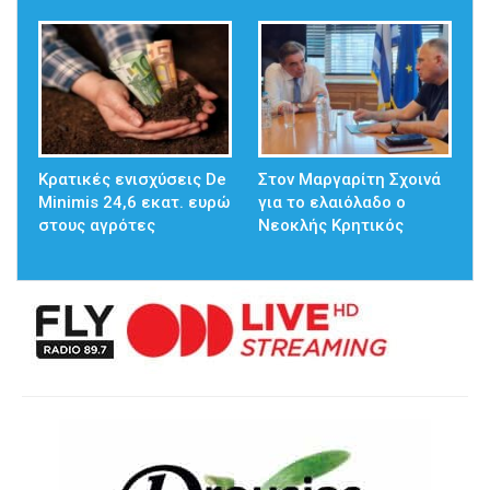
Κρατικές ενισχύσεις De
Στον Μαργαρίτη Σχοινά
Minimis 24,6 εκατ. ευρώ
για το ελαιόλαδο ο
στους αγρότες
Νεοκλής Κρητικός