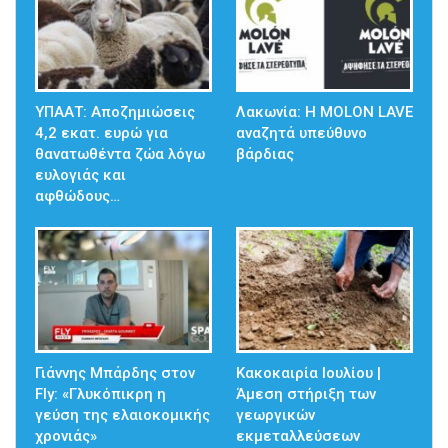
ΥΠΑΑΤ: Αποζημιώσεις
Λακωνία: Η MOLON LAVE
4,2 εκατ. ευρώ για
αναζητά υπεύθυνο
θανατωθέντα ζώα λόγω
βάρδιας
ευλογιάς και
αφθώδους…
Γιάννης Μπάρδης στον
Κακοκαιρία Ιουλίου |
Fly: «Γλυκόπικρη η
Άμεση στήριξη των
γεύση της ελαιοκομικής
γεωργικών
χρονιάς»
εκμεταλλεύσεων