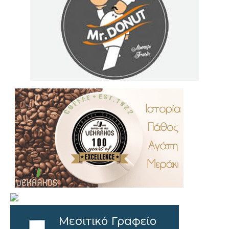
.
..
…