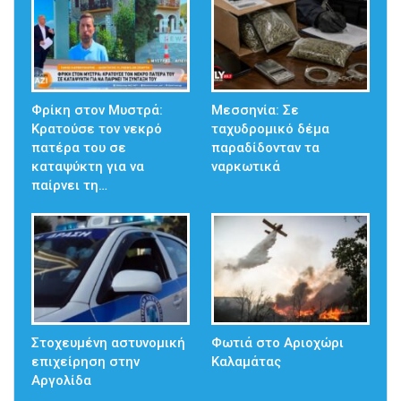
Φρίκη στον Μυστρά:
Μεσσηνία: Σε
Κρατούσε τον νεκρό
ταχυδρομικό δέμα
πατέρα του σε
παραδίδονταν τα
καταψύκτη για να
ναρκωτικά
παίρνει τη…
Στοχευμένη αστυνομική
Φωτιά στο Αριοχώρι
επιχείρηση στην
Καλαμάτας
Αργολίδα