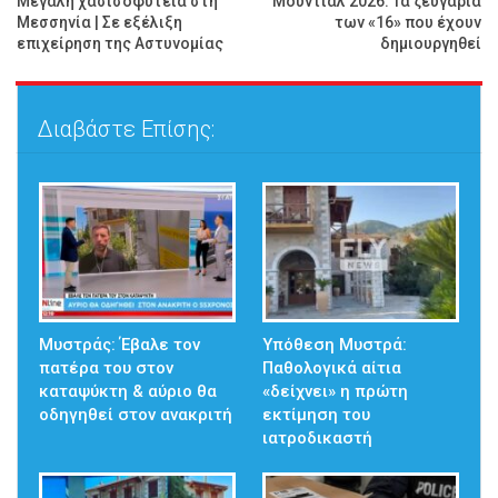
Μεγάλη χασισοφυτεία στη
Μουντιάλ 2026: Τα ζευγάρια
Μεσσηνία | Σε εξέλιξη
των «16» που έχουν
επιχείρηση της Αστυνομίας
δημιουργηθεί
Διαβάστε Επίσης:
Μυστράς: Έβαλε τον
Υπόθεση Μυστρά:
πατέρα του στον
Παθολογικά αίτια
καταψύκτη & αύριο θα
«δείχνει» η πρώτη
οδηγηθεί στον ανακριτή
εκτίμηση του
ιατροδικαστή