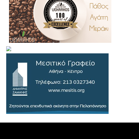
.
..
…