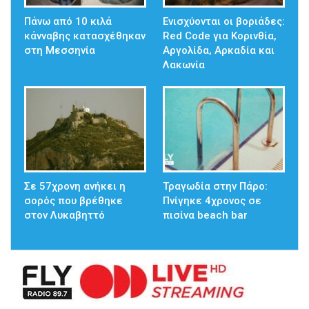
Πάνω από 10 κιλά
Ενισχύονται οι βοριάδες:
κάνναβης κατασχέθηκαν
Red Code για Κορινθία,
στη Μεσσηνία
Αργολίδα, Αρκαδία και
Λακωνία
Σε 57χρονη ανήκει η
Τραγωδία στην Πάρο:
σορός που βρέθηκε
Πνίγηκε 4χρονος σε
στον Λυκαβηττό
πισίνα beach bar