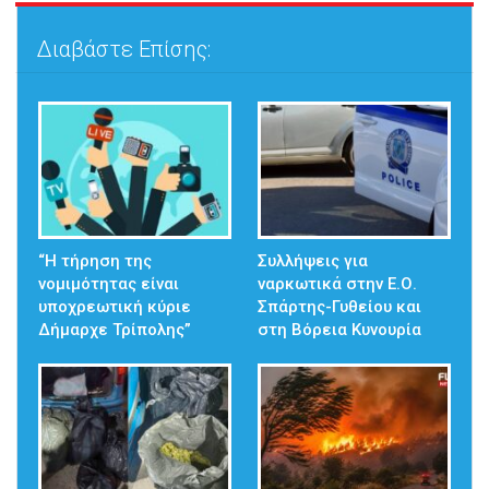
Διαβάστε Επίσης:
“Η τήρηση της
Συλλήψεις για
νομιμότητας είναι
ναρκωτικά στην Ε.Ο.
υποχρεωτική κύριε
Σπάρτης-Γυθείου και
Δήμαρχε Τρίπολης”
στη Βόρεια Κυνουρία