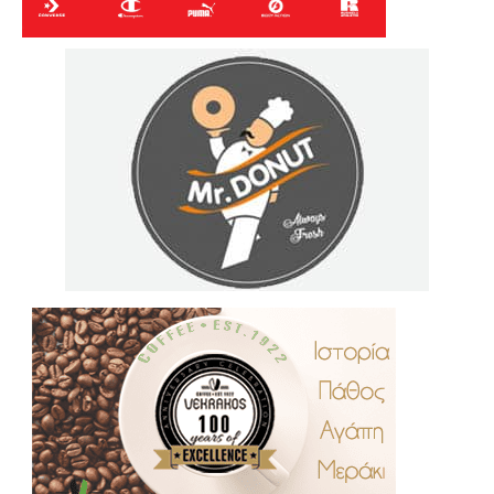
.
..
…