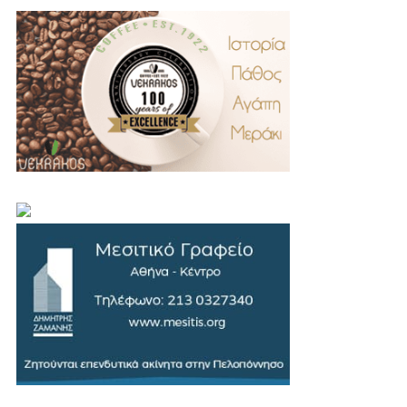
.
..
…