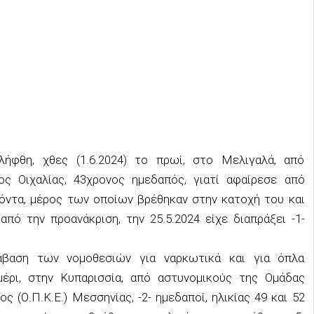
ήφθη, χθες (1.6.2024) το πρωί, στο Μελιγαλά, από
ς Οιχαλίας, 43χρονος ημεδαπός, γιατί αφαίρεσε από
ϊόντα, μέρος των οποίων βρέθηκαν στην κατοχή του και
πό την προανάκριση, την 25.5.2024 είχε διαπράξει -1-
άβαση των νομοθεσιών για ναρκωτικά και για όπλα
μέρι, στην Κυπαρισσία, από αστυνομικούς της Ομάδας
(Ο.Π.Κ.Ε.) Μεσσηνίας, -2- ημεδαποί, ηλικίας 49 και 52