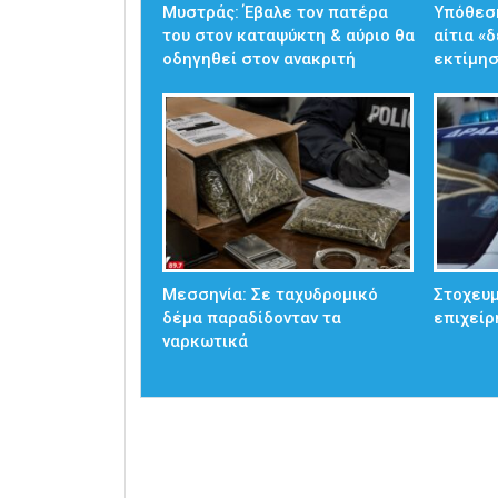
Μυστράς: Έβαλε τον πατέρα
Υπόθεσ
του στον καταψύκτη & αύριο θα
αίτια «
οδηγηθεί στον ανακριτή
εκτίμησ
Μεσσηνία: Σε ταχυδρομικό
Στοχευμ
δέμα παραδίδονταν τα
επιχείρ
ναρκωτικά