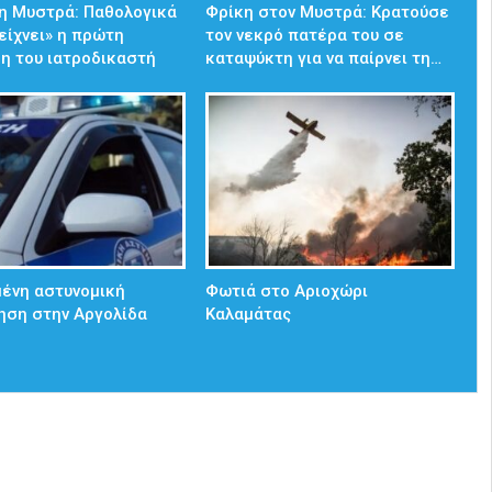
η Μυστρά: Παθολογικά
Φρίκη στον Μυστρά: Κρατούσε
δείχνει» η πρώτη
τον νεκρό πατέρα του σε
η του ιατροδικαστή
καταψύκτη για να παίρνει τη…
ένη αστυνομική
Φωτιά στο Αριοχώρι
ηση στην Αργολίδα
Καλαμάτας