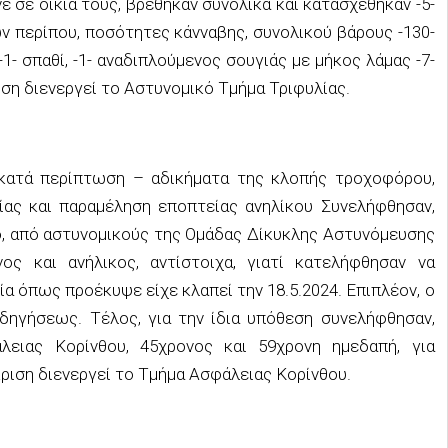
νε σε οικία τους, βρέθηκαν συνολικά και κατασχέθηκαν -5-
ν περίπου, ποσότητες κάνναβης, συνολικού βάρους -130-
1- σπαθί, -1- αναδιπλούμενος σουγιάς με μήκος λάμας -7-
ση διενεργεί το Αστυνομικό Τμήμα Τριφυλίας.
κατά περίπτωση – αδικήματα της κλοπής τροχοφόρου,
ας και παραμέληση εποπτείας ανηλίκου Συνελήφθησαν,
θο, από αστυνομικούς της Ομάδας Δίκυκλης Αστυνόμευσης
ονος και ανήλικος, αντίστοιχα, γιατί κατελήφθησαν να
ία όπως προέκυψε είχε κλαπεί την 18.5.2024. Επιπλέον, ο
δηγήσεως. Τέλος, για την ίδια υπόθεση συνελήφθησαν,
ειας Κορίνθου, 45χρονος και 59χρονη ημεδαπή, για
ριση διενεργεί το Τμήμα Ασφάλειας Κορίνθου.