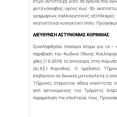
ετών, αντίστοιχα, γιατί σε έρευνα που έγι
φυτά κάνναβης, ύψους έως -30- εκατοστώ
γραμμαρίων, καλλιεργητικός εξοπλισμός, -
εκατοστά και κυνηγετικό όπλο. Προανάκρι
ΔΙΕΥΘΥΝΣΗ ΑΣΤΥΝΟΜΙΑΣ ΚΟΡΙΝΘΙΑΣ
Συνελήφθησαν τέσσερα άτομα για τα – 
παράβαση του Κώδικα Οδικής Κυκλοφορί
χθες (1.6.2024) το απόγευμα, στην Κόριν
(ΔΙ.ΑΣ.) Κορινθίας, -2- ημεδαποί, 17χρ
επιβαίνουν σε δίκυκλη μοτοσικλέτα, η οπο
17χρονος στερούταν άδεια ικανότητας ο
από αστυνομικούς του Τμήματος Ασφάλ
παραμέληση της εποπτείας τους. Προανάκ