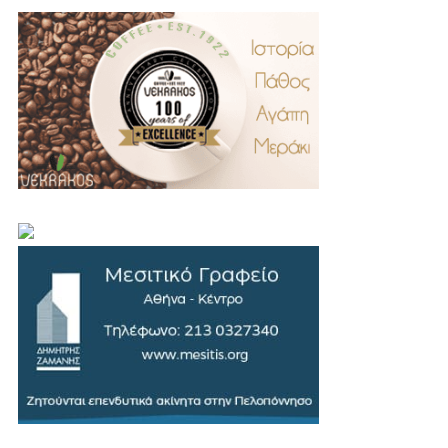
.
..
…