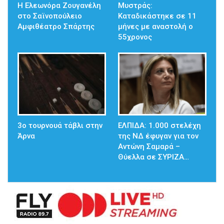
Η Ελεωνόρα Ζουγανέλη
Μυστράς:
στο Σαϊνοπούλειο
Καταδικάστηκε σε 11
Αμφιθέατρο Σπάρτης
μήνες με αναστολή ο
55χρονος
3ο τουρνουά τάβλι στην
ΕΛΠΙΔΑ: 1.000 στελέχη
Άρνα
της ΝΔ έφυγαν για τον
Αντώνη Σαμαρά –
Θύελλα σε ΣΥΡΙΖΑ…