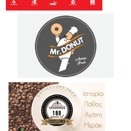
.
..
…