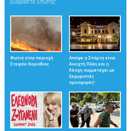
Διαβάστε Επίσης:
Φωτιά στην περιοχή
Απόψε η Σπάρτη είναι
Στεφάνι Κορινθίας
Ανοιχτή Πόλη και η
Λέσχη συμμετέχει με
ξεχωριστές
προσφορές!